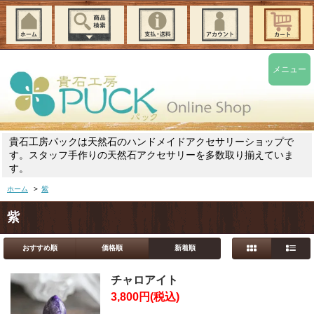
メニュー
貴石工房パックは天然石のハンドメイドアクセサリーショップで
す。スタッフ手作りの天然石アクセサリーを多数取り揃えていま
す。
ホーム
>
紫
紫
おすすめ順
価格順
新着順
チャロアイト
3,800円(税込)