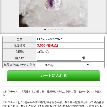
ELS-h-240529-7
型番
3,000円(税込)
販売価格
1個のみ
在庫数
個
購入数
単品またはバチカン付き
エレスチャル
『天使からの贈り物 最高峰の浄化力を持つ石 心のバランスを整え
る』
エレスチャルは"天使からの贈り物"と称される水晶。数千年～数億年かかって結晶化さ
れた石と信じられていたほど（実際は珪酸分の多い特殊な溶液環境の中で通常よりも