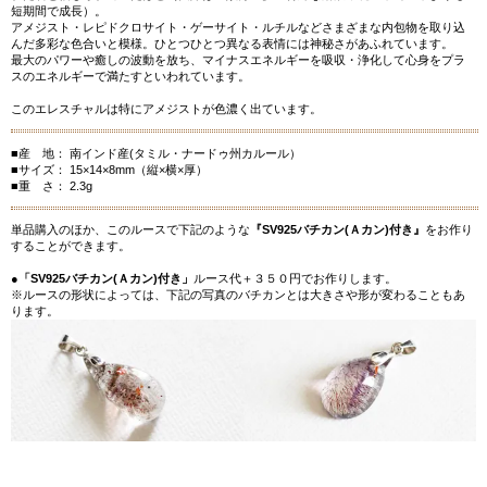
短期間で成長）。
アメジスト・レピドクロサイト・ゲーサイト・ルチルなどさまざまな内包物を取り込
んだ多彩な色合いと模様。ひとつひとつ異なる表情には神秘さがあふれています。
最大のパワーや癒しの波動を放ち、マイナスエネルギーを吸収・浄化して心身をプラ
スのエネルギーで満たすといわれています。
このエレスチャルは特にアメジストが色濃く出ています。
■産 地： 南インド産(タミル・ナードゥ州カルール）
■サイズ： 15×14×8mm（縦×横×厚）
■重 さ： 2.3g
単品購入のほか、このルースで下記のような
『SV925バチカン(Ａカン)付き』
をお作り
することができます。
●
「SV925バチカン(Ａカン)付き」
ルース代＋３５０円でお作りします。
※ルースの形状によっては、下記の写真のバチカンとは大きさや形が変わることもあ
ります。