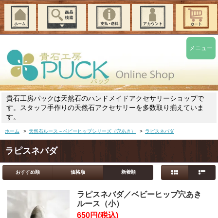
メニュー
貴石工房パックは天然石のハンドメイドアクセサリーショップで
す。スタッフ手作りの天然石アクセサリーを多数取り揃えていま
す。
ホーム
>
天然石ルース～ベビーヒップシリーズ（穴あき）
>
ラピスネバダ
ラピスネバダ
おすすめ順
価格順
新着順
ラピスネバダ／ベビーヒップ穴あき
ルース（小）
650円(税込)