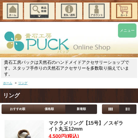
メニュー
貴石工房パックは天然石のハンドメイドアクセサリーショップで
す。スタッフ手作りの天然石アクセサリーを多数取り揃えていま
す。
ホーム
>
リング
リング
おすすめ順
価格順
新着順
マクラメリング【15号】／スギラ
イト丸玉12mm
4,500円(税込)