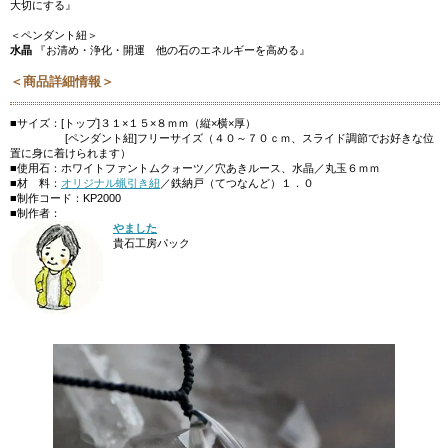
大切にする』
＜ペンダント紐＞
水晶
『お清め・浄化・開運 他の石のエネルギーを高める』
＜商品詳細情報＞
■サイズ：[トップ]３１×１５×８ｍｍ（縦×横×厚）
[ペンダント紐]フリーサイズ（４０～７０ｃｍ、スライド調節でお好きな位
置に身に着けられます）
■使用石：ホワイトファントムクォーツ／穴あきルース、水晶／丸玉６ｍｍ
■材 料：
オリジナル蝋引き紐
／鉄納戸（てつなんど）１．０
■制作コード：KP2000
■制作者：
やました
貴石工房パック