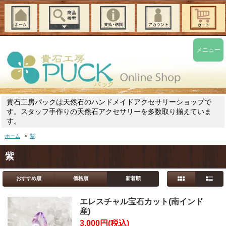
メニュー
貴石工房パックは天然石のハンドメイドアクセサリーショップで
す。スタッフ手作りの天然石アクセサリーを多数取り揃えていま
す。
ホーム
>
紫
紫
おすすめ順
価格順
新着順
エレスチャル宝石カット(南インド
産)
3,000円(税込)