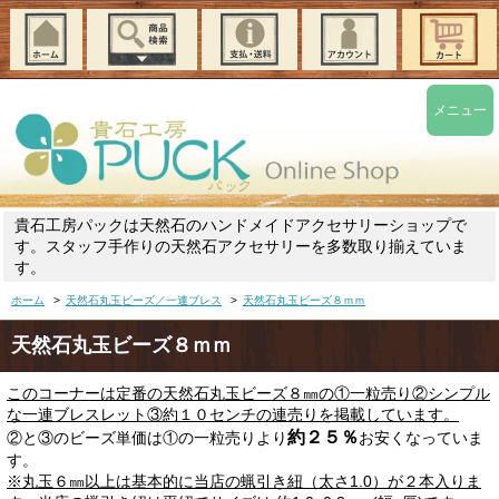
メニュー
貴石工房パックは天然石のハンドメイドアクセサリーショップで
す。スタッフ手作りの天然石アクセサリーを多数取り揃えていま
す。
ホーム
>
天然石丸玉ビーズ／一連ブレス
>
天然石丸玉ビーズ８ｍｍ
天然石丸玉ビーズ８ｍｍ
このコーナーは定番の天然石丸玉ビーズ８㎜の①一粒売り②シンプル
な一連ブレスレット③約１０センチの連売りを掲載しています。
約２５％
②と③のビーズ単価は①の一粒売りより
お安くなっていま
す。
※丸玉６㎜以上は基本的に当店の蝋引き紐（太さ1.0）が２本入りま