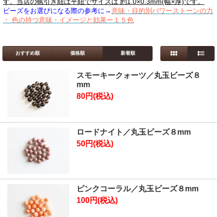
す。当店の蝋引き紐は平紐でサイズは 約1.0×0.3mm(幅×厚)です。
ビーズをお選びになる際の参考に→
意味・目的別パワーストーンの力
・
色の持つ意味・イメージと効果ー１５色
おすすめ順
価格順
新着順
スモーキークォーツ／丸玉ビーズ８
mm
80円(税込)
ロードナイト／丸玉ビーズ８mm
50円(税込)
ピンクコーラル／丸玉ビーズ８mm
100円(税込)