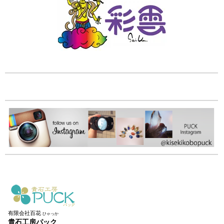
有限会社百花
ひゃっか
貴石工房パック