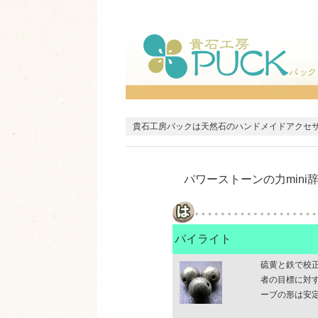
貴石工房パックは天然石のハンドメイドアクセ
パワーストーンの力mini
パイライト
硫黄と鉄で校
者の目標に対
ーブの形は安