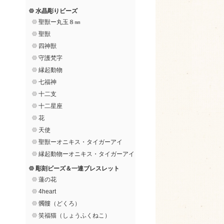
水晶彫りビーズ
聖獣ー丸玉８㎜
聖獣
四神獣
守護梵字
縁起動物
七福神
十二支
十二星座
花
天使
聖獣ーオニキス・タイガーアイ
縁起動物ーオニキス・タイガーアイ
彫刻ビーズ＆一連ブレスレット
蓮の花
4heart
髑髏（どくろ）
笑福猫（しょうふくねこ）