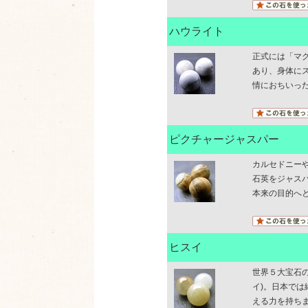
ハウライト
正式には「マ
あり、身体に
情におちいっ
ピクチャージャスパー
カルセドニー
石英をジャス
本来の目的へ
ヒスイ
世界５大宝石
イ)。日本では
える力を持ち