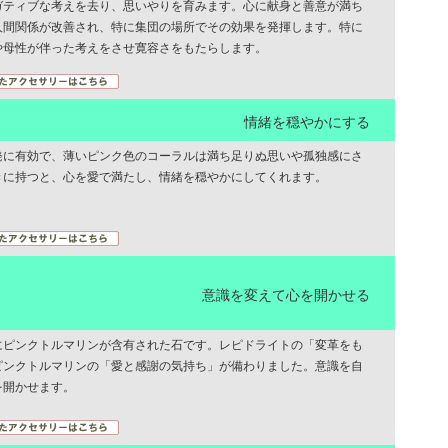
ガティブな考えを去り、思いやりを育みます。心に献身と善意が満ち
人間関係が改善され、特に集団の場所でその効果を発揮します。特に
や母性が伴った考えをさせ寛容さをもたらします。
情緒を穏やかにする
発に有効で、薄いピンク色のコーラルは満ち足りぬ思いや孤独感にさ
きに持つと、心を愛で満たし、情緒を穏やかにしてくれます。
意識を変えて心を開かせる
にピンクトルマリンが含有された石です。レピドライトの「変革をも
ピンクトルマリンの「愛と感謝の気持ち」が備わりました。意識を自
を開かせます。