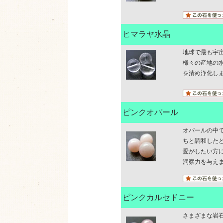
ヒマラヤ水晶
地球で最も宇
様々の産地の
を清め浄化し
ピンクオパール
オパールの中
ちと調和した
愛がしたい方
洞察力を与え
ピンクカルセドニー
さまざまな岩