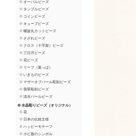
オーバルビーズ
タンブルビーズ
コインビーズ
キューブビーズ
螺旋丸カットビーズ
さざれビーズ
クロス（十字架）ビーズ
三日月ビーズ
花ビーズ
リーフ（葉っぱ）
いきものビーズ
マザーオブパール彫刻ビーズ
翡翠彫刻ビーズ
淡水パールビーズ
水晶彫りビーズ（オリジナル）
花
日本の伝統文様
ハッピーモチーフ
ホピ族のシンボル