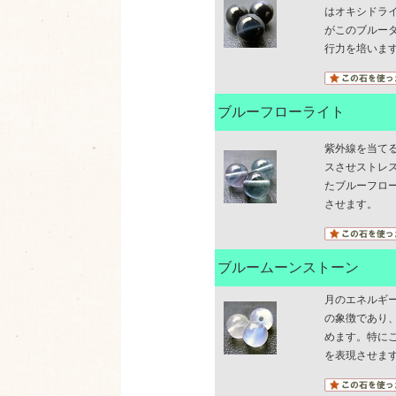
はオキシドラ
がこのブルー
行力を培いま
ブルーフローライト
紫外線を当て
スさせストレ
たブルーフロ
させます。
ブルームーンストーン
月のエネルギ
の象徴であり
めます。特に
を表現させま