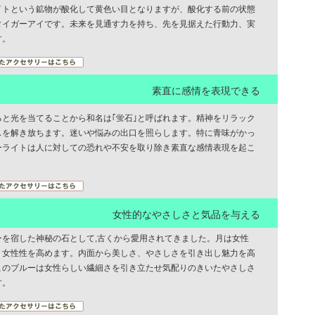
イトという鉱物が酸化して黄色い目となりますが、酸化する前の状態
タイガーアイです。未来を見通す力を持ち、先を見据えた行動力、実
す。
素直に感情を表現できる
ると光を当てることから和名は｢蛍石｣と呼ばれます。精神をリラック
スを解き放ちます。迷いや悩みの出口を照らします。特に青味がかっ
ーライトは人に対しての恐れや不安を取り除き素直な感情表現を起こ
女性的なやさしさと気品を与える
ーを宿した神秘の石として,古くから愛用されてきました。月は女性
、女性性を高めます。内面から美しさ、やさしさを引き出し魅力を高
このブルーは女性らしい繊細さを引き立たせ気配りのきいたやさしさ
す。