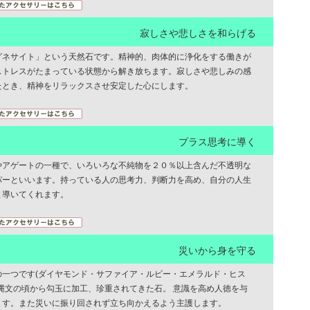
寂しさや悲しさを和らげる
グネサイト」という天然石です。精神的、肉体的に浄化をする働きが
ストレスがたまっている状態から解き放ちます。寂しさや悲しみの感
たとき、精神をリラックスさせ安定した心にします。
プラス思考に導く
やアゲートの一種で、いろいろな不純物を２０％以上含んだ不透明な
パーといいます。持っている人の思考力、判断力を高め、自分の人生
と導いてくれます。
災いから身を守る
の一つです(ダイヤモンド・サファイア・ルビー・エメラルド・ヒス
縄文の頃から勾玉に加工、珍重されてきた石。 意識を高め人徳を与
ます。また災いに振り回されず立ち向かえるよう主護します。