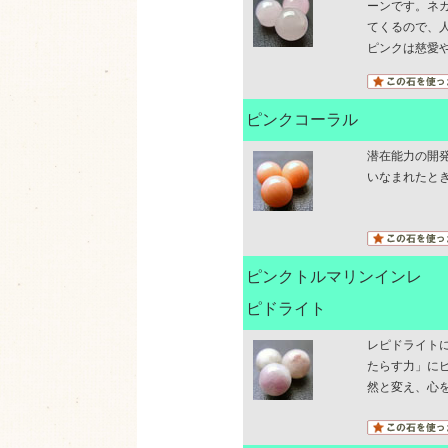
ーンです。ネ
てくるので、
ピンクは慈愛
ピンクコーラル
潜在能力の開
いなまれたと
ピンクトルマリンインレ
ピドライト
レピドライト
たらす力」に
然と変え、心