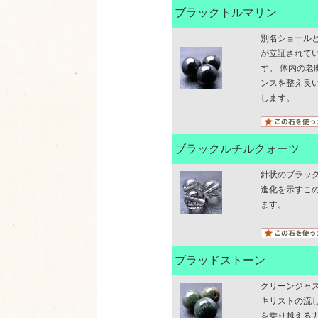
ブラックトルマリン
別名ショール
が立証されて
す。 体内の
ンスを整え良
します。
ブラックルチルクォーツ
針状のブラック
進化を示すこ
ます。
ブラッドストーン
グリーンジャ
キリストの流
を乗り越える