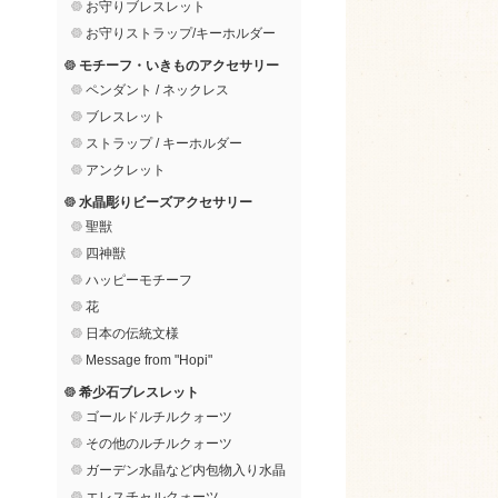
お守りブレスレット
お守りストラップ/キーホルダー
モチーフ・いきものアクセサリー
ペンダント / ネックレス
ブレスレット
ストラップ / キーホルダー
アンクレット
水晶彫りビーズアクセサリー
聖獣
四神獣
ハッピーモチーフ
花
日本の伝統文様
Message from "Hopi"
希少石ブレスレット
ゴールドルチルクォーツ
その他のルチルクォーツ
ガーデン水晶など内包物入り水晶
エレスチャルクォーツ