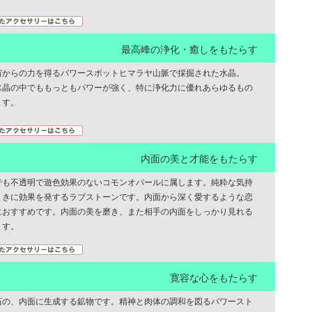
最高峰の浄化・癒しをもたらす
宙からの力を得るパワースポットヒマラヤ山脈で採掘された水晶。
水晶の中でももっともパワーが強く、特に浄化力に優れあらゆるもの
ます。
内面の美と才能をもたらす
でも不透明で遊色効果のないコモンオパールに属します。純粋な気持
ときに効果を発するラブストーンです。内面から深く愛するような恋
におすすめです。内面の美を磨き、また相手の内面をしっかり見れる
ます。
寛容な心をもたらす
石の、内面に生成する鉱物です。精神と肉体の調和を図るパワースト