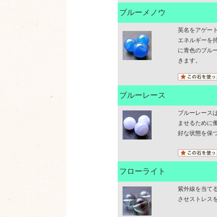
ブルーメノウ
英名をアゲー
エネルギーを
に青色のブル
きます。
ブルーレース
ブルーレース
ませるために
好な状態を保
フローライト
紫外線を当て
させストレス