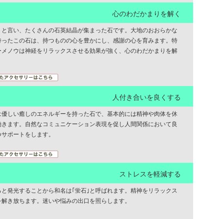
心のわだかまりを解く
トと言い、たくさんの石英結晶が集まった石です。大地のおおらかな
持ったこの石は、持つものの心を豊かにし、感謝の心を育みます。特
ーメノウは神経をリラックスさせる効果が強く、心のわだかまりを解
人付き合いを良くする
は優しい癒しのエネルギーを持った石で、基本的には精神や肉体を休
働きます。自然なコミュニケーション表現を促し人間関係において良
つサポートをします。
ストレスを軽減する
ると発光することから和名は｢蛍石｣と呼ばれます。精神をリラックス
を解き放ちます。迷いや悩みの出口を照らします。