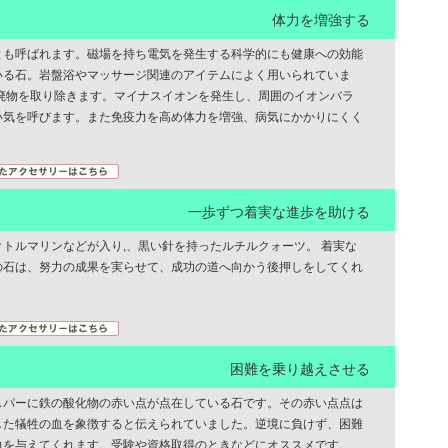
体力を増強する
とも呼ばれます。磁場を持ち電気を発生する科学的にも健康への効能
いる石。岩盤浴やマッサージ関連のアイテムによく用いられていま
老廃物を取り除きます。マイナスイオンを発生し、周囲のイオンバラ
い気を呼びます。また免疫力を高め体力を増強、病気にかかりにくく
一歩ずつ着実な進歩を助ける
トルマリンなどが入り,、黒い針を持ったルチルクォーツ。 着実な
の石は、努力の成果を実らせて、成功の道へ向かう後押しをしてくれ
困難を乗り越えさせる
スパーに鉄の酸化物の赤い点が点在している石です。その赤い点点は
した犠牲の血を象徴すると伝えられていました。逆境に負けず、困難
力を与えてくれます。受験や資格取得のときなどにオススメです。