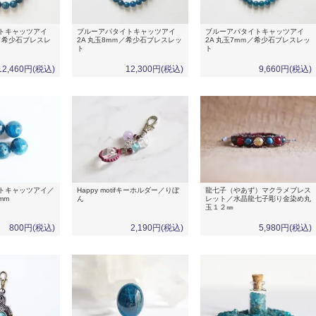
トキャッツアイ
ブルーアパタイトキャッツアイ
ブルーアパタイトキャッツアイ
ｍ／希少石ブレスレ
2A 丸玉8mｍ／希少石ブレスレッ
2A 丸玉7mｍ／希少石ブレスレッ
ト
ト
12,460円(税込)
12,300円(税込)
9,660円(税込)
トキャッツアイ／
Happy motifキーホルダー／りぼ
龍七子（やあず）マクラメブレス
mm
ん
レット／水晶龍七子彫り金染め丸
玉１２㎜
800円(税込)
2,190円(税込)
5,980円(税込)