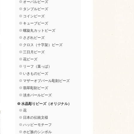
オーバルビーズ
タンブルビーズ
コインビーズ
キューブビーズ
螺旋丸カットビーズ
さざれビーズ
クロス（十字架）ビーズ
三日月ビーズ
花ビーズ
リーフ（葉っぱ）
いきものビーズ
マザーオブパール彫刻ビーズ
翡翠彫刻ビーズ
淡水パールビーズ
水晶彫りビーズ（オリジナル）
花
日本の伝統文様
ハッピーモチーフ
ホピ族のシンボル