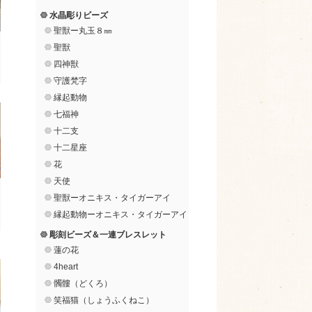
水晶彫りビーズ
聖獣ー丸玉８㎜
聖獣
四神獣
守護梵字
縁起動物
七福神
十二支
十二星座
花
天使
聖獣ーオニキス・タイガーアイ
縁起動物ーオニキス・タイガーアイ
彫刻ビーズ＆一連ブレスレット
蓮の花
4heart
髑髏（どくろ）
笑福猫（しょうふくねこ）