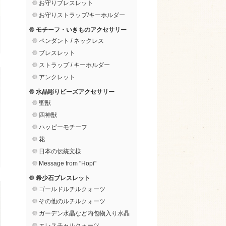
お守りブレスレット
お守りストラップ/キーホルダー
モチーフ・いきものアクセサリー
ペンダント / ネックレス
ブレスレット
ストラップ / キーホルダー
アンクレット
水晶彫りビーズアクセサリー
聖獣
四神獣
ハッピーモチーフ
花
日本の伝統文様
Message from "Hopi"
希少石ブレスレット
ゴールドルチルクォーツ
その他のルチルクォーツ
ガーデン水晶など内包物入り水晶
エレスチャルクォーツ