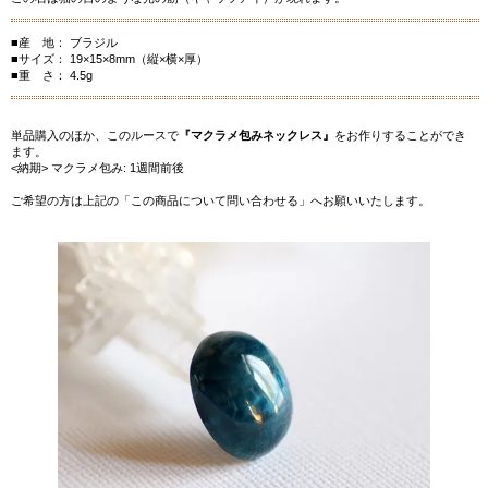
■産 地： ブラジル
■サイズ： 19×15×8mm（縦×横×厚）
■重 さ： 4.5g
単品購入のほか、このルースで
『マクラメ包みネックレス』
をお作りすることができ
ます。
<納期> マクラメ包み: 1週間前後
ご希望の方は上記の「この商品について問い合わせる」へお願いいたします。