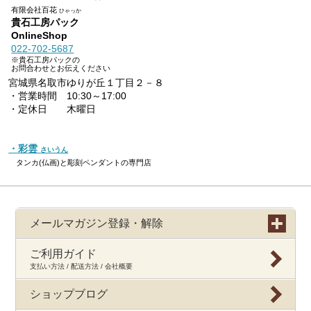
有限会社百花
ひゃっか
貴石工房パック
OnlineShop
022-702-5687
※貴石工房パックの
お問合わせとお伝えください
宮城県名取市ゆりが丘１丁目２－８
・営業時間 10:30～17:00
・定休日 木曜日
・彩雲
さいうん
タンカ(仏画)と彫刻ペンダントの専門店
メールマガジン登録・解除
ご利用ガイド
支払い方法 / 配送方法 / 会社概要
ショップブログ