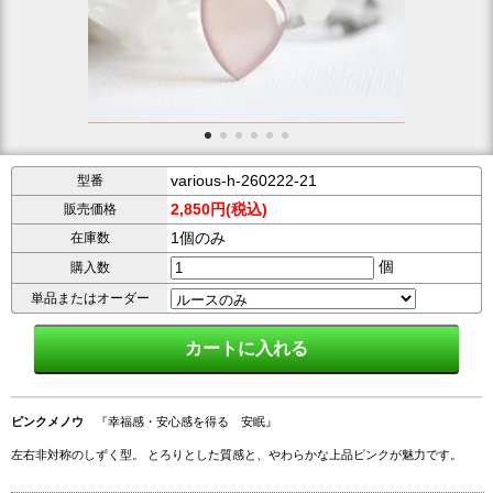
various-h-260222-21
型番
2,850円(税込)
販売価格
1個のみ
在庫数
個
購入数
単品またはオーダー
ピンクメノウ
『幸福感・安心感を得る 安眠』
左右非対称のしずく型。 とろりとした質感と、やわらかな上品ピンクが魅力です。