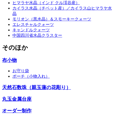
ヒマラヤ水晶（インド クル渓谷産）
カイラス水晶（チベット産）／カイラス山ヒマラヤ水
晶
モリオン（黒水晶）＆スモーキークォーツ
エレスチャルクォーツ
キャンドルクォーツ
中国四川省水晶クラスター
そのほか
布小物
お守り袋
ポーチ（小物入れ）
天然石数珠（親玉蓮の花彫り）
丸玉金属台座
オーダー制作