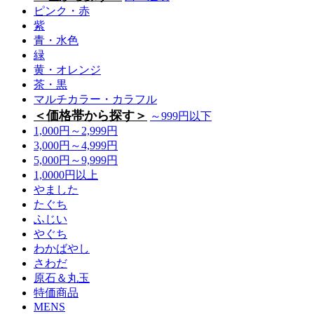
ピンク・赤
紫
青・水色
緑
黄・オレンジ
茶・黒
マルチカラー・カラフル
＜価格帯から探す＞
～999円以下
1,000円～2,999円
3,000円～4,999円
5,000円～9,999円
1,0000円以上
やました
たぐち
ふじい
やぐち
わかばやし
さわだ
原石＆丸玉
特価商品
MENS