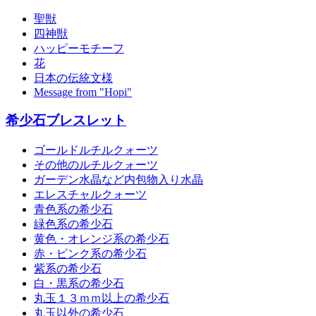
聖獣
四神獣
ハッピーモチーフ
花
日本の伝統文様
Message from "Hopi"
希少石ブレスレット
ゴールドルチルクォーツ
その他のルチルクォーツ
ガーデン水晶など内包物入り水晶
エレスチャルクォーツ
青色系の希少石
緑色系の希少石
黄色・オレンジ系の希少石
赤・ピンク系の希少石
紫系の希少石
白・黒系の希少石
丸玉１３ｍｍ以上の希少石
丸玉以外の希少石