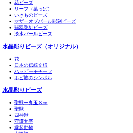
花ビーズ
リーフ（葉っぱ）
いきものビーズ
マザーオブパール彫刻ビーズ
翡翠彫刻ビーズ
淡水パールビーズ
水晶彫りビーズ（オリジナル）
花
日本の伝統文様
ハッピーモチーフ
ホピ族のシンボル
水晶彫りビーズ
聖獣ー丸玉８㎜
聖獣
四神獣
守護梵字
縁起動物