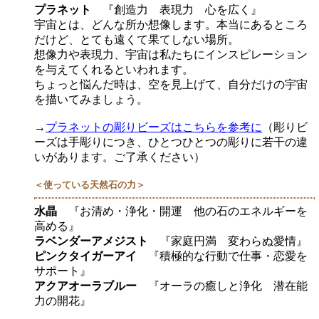
プラネット
『創造力 表現力 心を広く』
宇宙とは、どんな所か想像します。本当にあるところ
だけど、とても遠くて果てしない場所。
想像力や表現力、宇宙は私たちにインスピレーション
を与えてくれるといわれます。
ちょっと悩んだ時は、空を見上げて、自分だけの宇宙
を描いてみましょう。
→
プラネットの彫りビーズはこちらを参考に
（彫りビ
ーズは手彫りにつき、ひとつひとつの彫りに若干の違
いがあります。ご了承ください）
＜使っている天然石の力＞
水晶
『お清め・浄化・開運 他の石のエネルギーを
高める』
ラベンダーアメジスト
『家庭円満 変わらぬ愛情』
ピンクタイガーアイ
『積極的な行動で仕事・恋愛を
サポート』
アクアオーラブルー
『オーラの癒しと浄化 潜在能
力の開花』