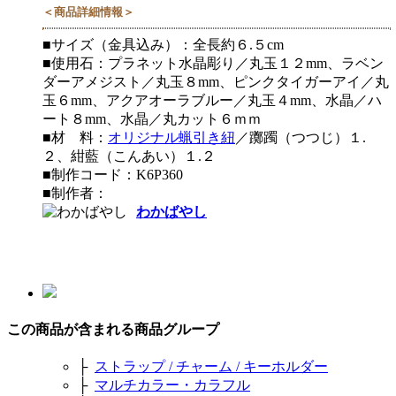
＜商品詳細情報＞
■サイズ（金具込み）：全長約６.５cm
■使用石：プラネット水晶彫り／丸玉１２mm、ラベン
ダーアメジスト／丸玉８mm、ピンクタイガーアイ／丸
玉６mm、アクアオーラブルー／丸玉４mm、水晶／ハ
ート８mm、水晶／丸カット６ｍｍ
■材 料：
オリジナル蝋引き紐
／躑躅（つつじ）１.
２、紺藍（こんあい）１.２
■制作コード：K6P360
■制作者：
わかばやし
この商品が含まれる商品グループ
├
ストラップ / チャーム / キーホルダー
├
マルチカラー・カラフル