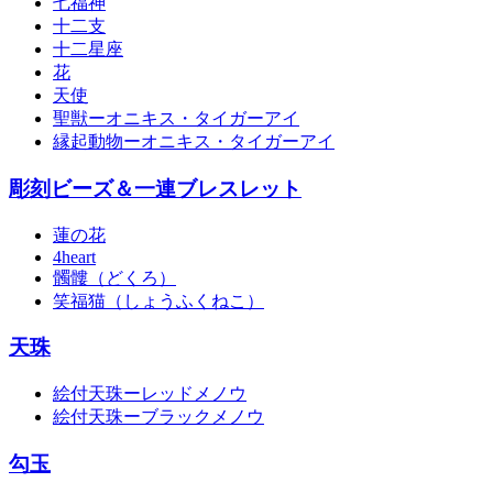
七福神
十二支
十二星座
花
天使
聖獣ーオニキス・タイガーアイ
縁起動物ーオニキス・タイガーアイ
彫刻ビーズ＆一連ブレスレット
蓮の花
4heart
髑髏（どくろ）
笑福猫（しょうふくねこ）
天珠
絵付天珠ーレッドメノウ
絵付天珠ーブラックメノウ
勾玉