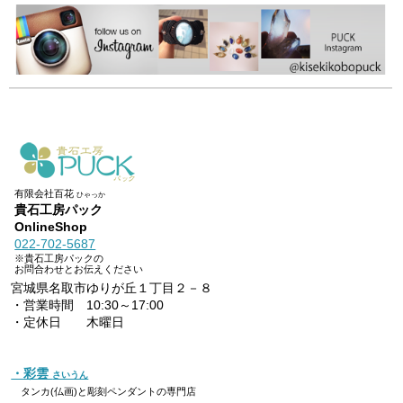
有限会社百花
ひゃっか
貴石工房パック
OnlineShop
022-702-5687
※貴石工房パックの
お問合わせとお伝えください
宮城県名取市ゆりが丘１丁目２－８
・営業時間 10:30～17:00
・定休日 木曜日
・彩雲
さいうん
タンカ(仏画)と彫刻ペンダントの専門店