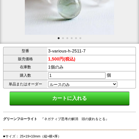
3-various-h-2511-7
型番
1,500円(税込)
販売価格
1個のみ
在庫数
個
購入数
単品またはオーダー
グリーンフローライト
『ネガティブ思考の解消 頭の疲れをとる』
■サイズ： 25×19×10mm（縦×横×厚）