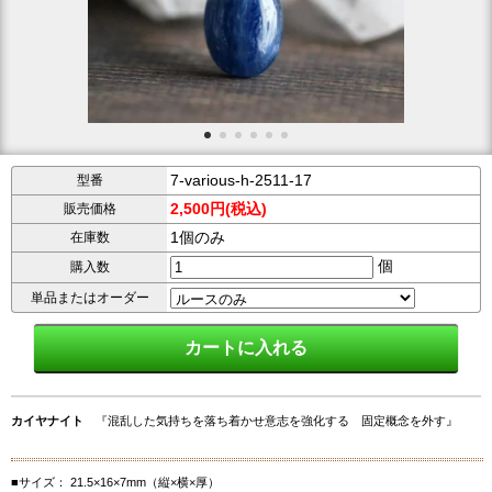
7-various-h-2511-17
型番
2,500円(税込)
販売価格
1個のみ
在庫数
個
購入数
単品またはオーダー
カイヤナイト
『混乱した気持ちを落ち着かせ意志を強化する 固定概念を外す』
■サイズ： 21.5×16×7mm（縦×横×厚）