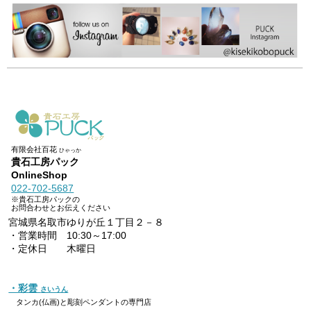
有限会社百花
ひゃっか
貴石工房パック
OnlineShop
022-702-5687
※貴石工房パックの
お問合わせとお伝えください
宮城県名取市ゆりが丘１丁目２－８
・営業時間 10:30～17:00
・定休日 木曜日
・彩雲
さいうん
タンカ(仏画)と彫刻ペンダントの専門店