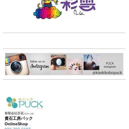
有限会社百花
ひゃっか
貴石工房パック
OnlineShop