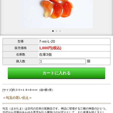
7-mt-L-20
型番
1,000円(税込)
販売価格
在庫3個
在庫数
個
購入数
[サイズ]約３０×１８×８ｍｍ（縦×横×厚）
＜勾玉の言い伝え＞
勾玉（まがたま）は古代の日本の装飾品です。神話に登場する三種の神器のひとつ。
古代から災難やあらゆる悪霊を払う魔除けのお守りとして、また幸運を招く玉とし