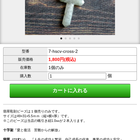
7-hscv-cross-2
型番
1,800円(税込)
販売価格
1個のみ
在庫数
個
購入数
翡翠彫刻ビーズは１個売りのみです。
サイズは49×31×5.5ｍｍ（縦×横×厚）です。
※このビーズは当店の蝋引き紐1.0㎜が２本入ります。
十字架
『愛と復活 苦難からの解放』
翡翠（ひすい）
『人生の成功と繁栄 自己成長の促進 事業の成功と安定』