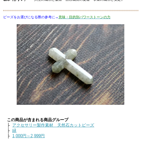
ビーズをお選びになる際の参考に→
意味・目的別パワーストーンの力
この商品が含まれる商品グループ
├
アクセサリー製作素材 天然石カットビーズ
├
緑
├
1,000円～2,999円