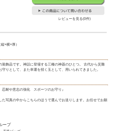
レビューを見る(0件)
（縦×横×厚）
の装飾品です。神話に登場する三種の神器のひとつ。 古代から災難
お守りとして、また幸運を招く玉として、用いられてきました。
忍耐や意志の強化 スポーツのお守り』
した写真の中からこちらのほうで選んでお送りします。お任せでお願
ループ