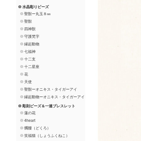
水晶彫りビーズ
聖獣ー丸玉８㎜
聖獣
四神獣
守護梵字
縁起動物
七福神
十二支
十二星座
花
天使
聖獣ーオニキス・タイガーアイ
縁起動物ーオニキス・タイガーアイ
彫刻ビーズ＆一連ブレスレット
蓮の花
4heart
髑髏（どくろ）
笑福猫（しょうふくねこ）