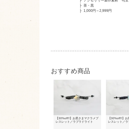
├
アクセサリー製作素材 勾玉
├
茶・黒
├
1,000円～2,999円
おすすめ商品
【30%off!!】お星さまマクラメブ
【30%off!!
レスレット／ラブラドライト
レスレット／ラ