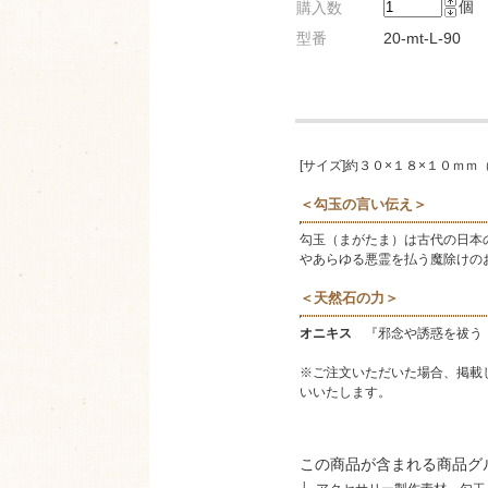
個
購入数
型番
20-mt-L-90
[サイズ]約３０×１８×１０ｍｍ
＜勾玉の言い伝え＞
勾玉（まがたま）は古代の日本
やあらゆる悪霊を払う魔除けの
＜天然石の力＞
オニキス
『邪念や誘惑を祓う 
※ご注文いただいた場合、掲載
いいたします。
この商品が含まれる商品グ