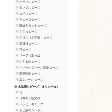
オーバルビーズ
タンブルビーズ
コインビーズ
キューブビーズ
螺旋丸カットビーズ
さざれビーズ
クロス（十字架）ビーズ
三日月ビーズ
花ビーズ
リーフ（葉っぱ）
いきものビーズ
マザーオブパール彫刻ビーズ
翡翠彫刻ビーズ
淡水パールビーズ
水晶彫りビーズ（オリジナル）
花
日本の伝統文様
ハッピーモチーフ
ホピ族のシンボル