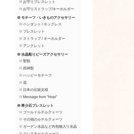
お守りブレスレット
お守りストラップ/キーホルダー
モチーフ・いきものアクセサリー
ペンダント / ネックレス
ブレスレット
ストラップ / キーホルダー
アンクレット
水晶彫りビーズアクセサリー
聖獣
四神獣
ハッピーモチーフ
花
日本の伝統文様
Message from "Hopi"
希少石ブレスレット
ゴールドルチルクォーツ
その他のルチルクォーツ
ガーデン水晶など内包物入り水晶
エレスチャルクォーツ