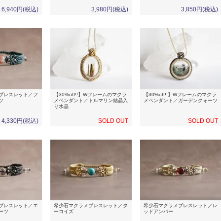
6,940円(税込)
3,980円(税込)
3,850円(税込)
ブレスレット／フ
【30%off!!】Wフレームのマクラ
【30%off!!】Wフレームのマクラ
ツ
メペンダント／トルマリン結晶入
メペンダント／ガーデンクォーツ
り水晶
4,330円(税込)
SOLD OUT
SOLD OUT
ブレスレット／エ
希少石マクラメブレスレット／タ
希少石マクラメブレスレット／レ
ーツ
ーコイズ
ッドアンバー