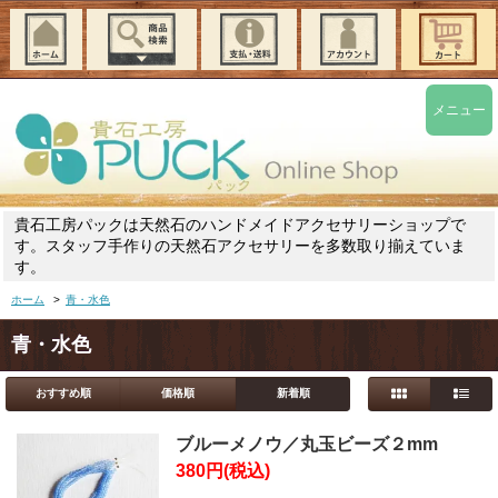
メニュー
貴石工房パックは天然石のハンドメイドアクセサリーショップで
す。スタッフ手作りの天然石アクセサリーを多数取り揃えていま
す。
ホーム
>
青・水色
青・水色
おすすめ順
価格順
新着順
ブルーメノウ／丸玉ビーズ２mm
380円(税込)