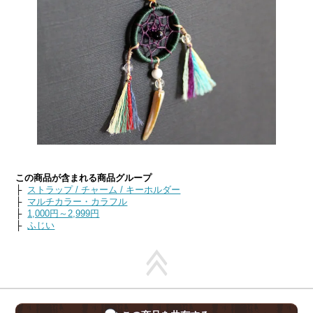
この商品が含まれる商品グループ
├
ストラップ / チャーム / キーホルダー
├
マルチカラー・カラフル
├
1,000円～2,999円
├
ふじい