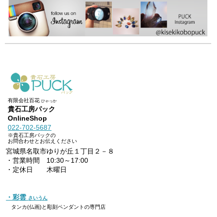
有限会社百花
ひゃっか
貴石工房パック
OnlineShop
022-702-5687
※貴石工房パックの
お問合わせとお伝えください
宮城県名取市ゆりが丘１丁目２－８
・営業時間 10:30～17:00
・定休日 木曜日
・彩雲
さいうん
タンカ(仏画)と彫刻ペンダントの専門店