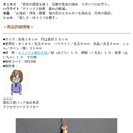
オニキス
『邪念や誘惑を祓う 忍耐や意志の強化 スポーツのお守り』
ハウライト
『デトックス効果 疲れの軽減』
水晶
『お清め・浄化・開運 他の石のエネルギーを高める 日本の国石』
シェル
『寂しさ・ゆううつを癒す』
＜商品詳細情報＞
■サイズ：全長１８ｃｍ 円は直径３.５ｃｍ
■使用石：オニキス／丸玉６ｍｍ、ハウライト／丸玉６ｍｍ、水晶／丸玉５ｍｍ、シェ
ル／ホーン（角）３１ｍｍ
■材 料：
オリジナル蝋引き紐
／緑（みどり）１.０、胡桃（くるみ）１.０、灰茶（は
いちゃ）１.０ その他
■制作コード：KP1330
■制作者：
ふじい
貴石工房パック仙台本店
アクセサリークラフター