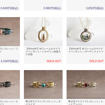
6,940円(税込)
3,980円(税込)
3,850円(税込)
ブレスレット／フ
【30%off!!】Wフレームのマクラ
【30%off!!】Wフレームのマクラ
ツ
メペンダント／トルマリン結晶入
メペンダント／ガーデンクォーツ
り水晶
4,330円(税込)
SOLD OUT
SOLD OUT
ブレスレット／エ
希少石マクラメブレスレット／タ
希少石マクラメブレスレット／レ
ーツ
ーコイズ
ッドアンバー