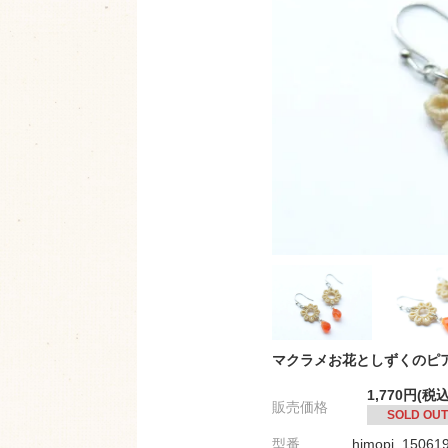
マクラメお花としずくのピ
1,770円(税込
販売価格
SOLD OUT
型番
himopi_15061