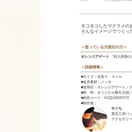
モコモコしたマクラメの
そんなイメージでつくっ
＜使っている天然石の力＞
オレンジアゲート
『対人関係の
＜詳細情報＞
■サイズ：全長４．４ｃｍ
■金具素材：メッキ
■使用石：オレンジアゲート／
■材 料：
オリジナル蝋引き紐
■制作コード：K2花1000P270
■制作者：
やぐち
貴石工房パ
アクセサリ