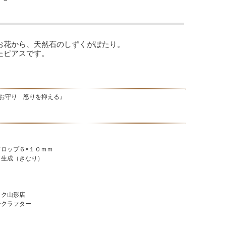
お花から、天然石のしずくがぽたり。
たピアスです。
お守り 怒りを抑える』
ドロップ６×１０ｍｍ
／生成（きなり）
ック山形店
ークラフター