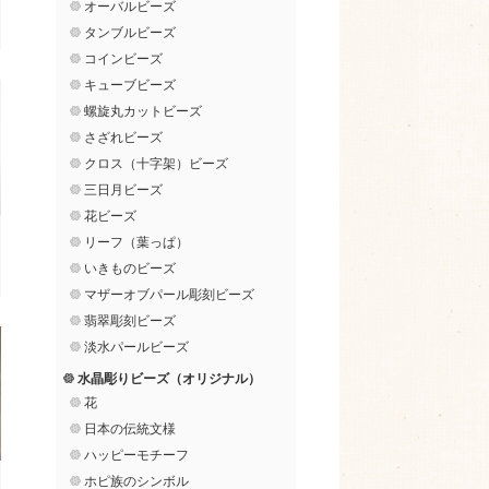
オーバルビーズ
タンブルビーズ
コインビーズ
キューブビーズ
螺旋丸カットビーズ
さざれビーズ
クロス（十字架）ビーズ
三日月ビーズ
花ビーズ
リーフ（葉っぱ）
いきものビーズ
マザーオブパール彫刻ビーズ
翡翠彫刻ビーズ
淡水パールビーズ
水晶彫りビーズ（オリジナル）
花
日本の伝統文様
ハッピーモチーフ
ホピ族のシンボル