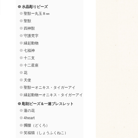
水晶彫りビーズ
聖獣ー丸玉８㎜
聖獣
四神獣
守護梵字
縁起動物
七福神
十二支
十二星座
花
天使
聖獣ーオニキス・タイガーアイ
縁起動物ーオニキス・タイガーアイ
彫刻ビーズ＆一連ブレスレット
蓮の花
4heart
髑髏（どくろ）
笑福猫（しょうふくねこ）