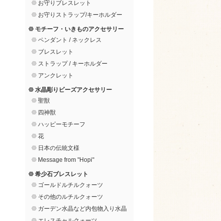
お守りブレスレット
お守りストラップ/キーホルダー
モチーフ・いきものアクセサリー
ペンダント / ネックレス
ブレスレット
ストラップ / キーホルダー
アンクレット
水晶彫りビーズアクセサリー
聖獣
四神獣
ハッピーモチーフ
花
日本の伝統文様
Message from "Hopi"
希少石ブレスレット
ゴールドルチルクォーツ
その他のルチルクォーツ
ガーデン水晶など内包物入り水晶
エレスチャルクォーツ