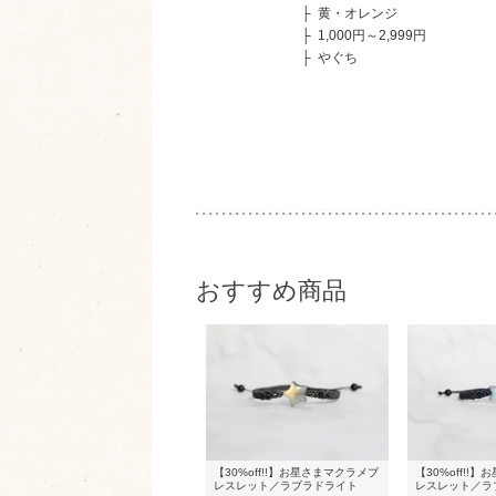
├
黄・オレンジ
├
1,000円～2,999円
├
やぐち
おすすめ商品
【30%off!!】お星さまマクラメブ
【30%off!!
レスレット／ラブラドライト
レスレット／ラ