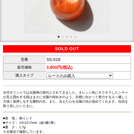
SOLD OUT
SS-018
型番
3,800円(税込)
販売価格
購入タイプ
古代ギリシャでは太陽神の形代とされてきました。オレンジ色にキラキラしたシラー
が見え隠れする様はまさに太陽の煌めきのよう。目標に向かって努力する人へ優しく
力強く後押しをする勝利の石。また、冷えた心を太陽の光が温めてくれます。自信を
取り戻したいときに。
■産 地： 南インド
■サイズ： 13×12×7mm（縦×横×厚）
■重 さ： 1.7g
※太陽光で撮影しています。