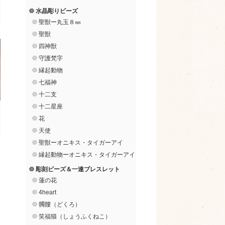
水晶彫りビーズ
聖獣ー丸玉８㎜
聖獣
四神獣
守護梵字
縁起動物
七福神
十二支
十二星座
花
天使
聖獣ーオニキス・タイガーアイ
縁起動物ーオニキス・タイガーアイ
彫刻ビーズ＆一連ブレスレット
蓮の花
4heart
髑髏（どくろ）
笑福猫（しょうふくねこ）