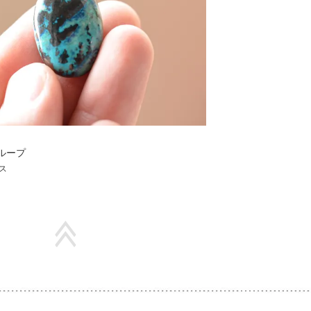
ループ
ス