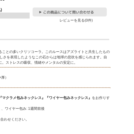
)
レビューを見る(0件)
ることの多いクリソコーラ。このルースはアズライトと共生したもの
美しさを表現したようなこの石からは地球の息吹を感じられます。自
に。ストレスの吸収、情緒やメンタルの安定に。
横×厚）
『マクラメ包みネックレス』『ワイヤー包みネックレス』
をお作りす
後 、ワイヤー包み: 1週間前後
い合わせください。