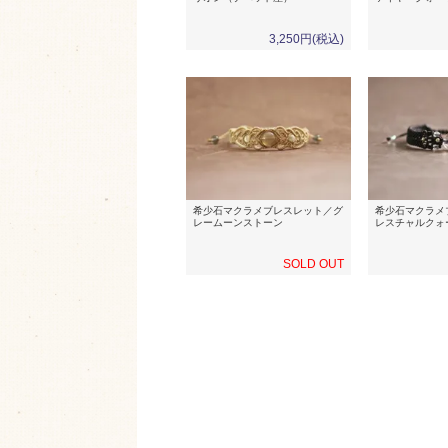
3,250円(税込)
希少石マクラメブレスレット／グ
希少石マクラメ
レームーンストーン
レスチャルクォ
SOLD OUT