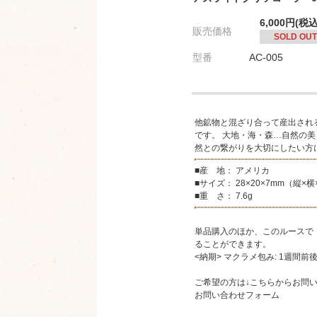
6,000円(税込
販売価格
SOLD OUT
型番
AC-005
他鉱物と混ざり合って産出され
です。 大地・海・森…自然の
然との繋がりを大切にしたい方
■産 地： アメリカ
■サイズ： 28×20×7mm（縦×
■重 さ： 7.6g
単品購入のほか、このルースで
ることができます。
<納期> マクラメ包み: 1週間前
ご希望の方は↓こちらからお問
お問い合わせフォーム