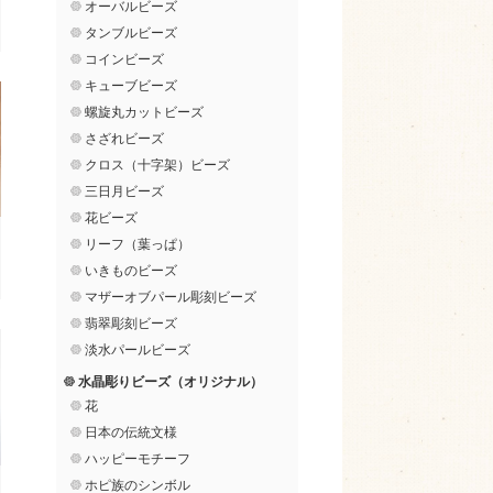
オーバルビーズ
タンブルビーズ
コインビーズ
キューブビーズ
螺旋丸カットビーズ
さざれビーズ
クロス（十字架）ビーズ
三日月ビーズ
花ビーズ
リーフ（葉っぱ）
いきものビーズ
マザーオブパール彫刻ビーズ
翡翠彫刻ビーズ
淡水パールビーズ
水晶彫りビーズ（オリジナル）
花
日本の伝統文様
ハッピーモチーフ
ホピ族のシンボル