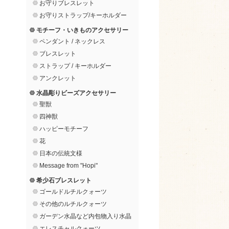
お守りブレスレット
お守りストラップ/キーホルダー
モチーフ・いきものアクセサリー
ペンダント / ネックレス
ブレスレット
ストラップ / キーホルダー
アンクレット
水晶彫りビーズアクセサリー
聖獣
四神獣
ハッピーモチーフ
花
日本の伝統文様
Message from "Hopi"
希少石ブレスレット
ゴールドルチルクォーツ
その他のルチルクォーツ
ガーデン水晶など内包物入り水晶
エレスチャルクォーツ