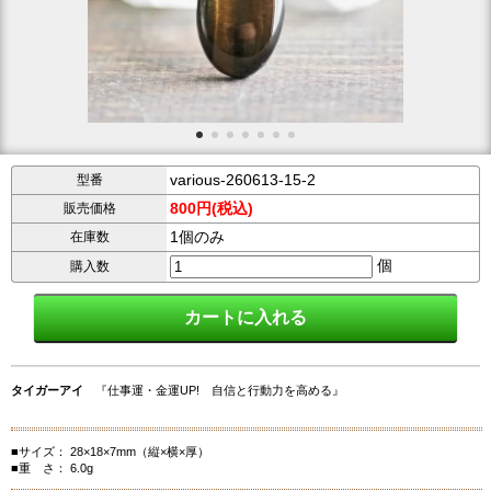
various-260613-15-2
型番
800円(税込)
販売価格
1個のみ
在庫数
個
購入数
タイガーアイ
『仕事運・金運UP! 自信と行動力を高める』
■サイズ： 28×18×7mm（縦×横×厚）
■重 さ： 6.0g