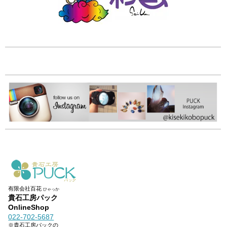
有限会社百花
ひゃっか
貴石工房パック
OnlineShop
022-702-5687
※貴石工房パックの