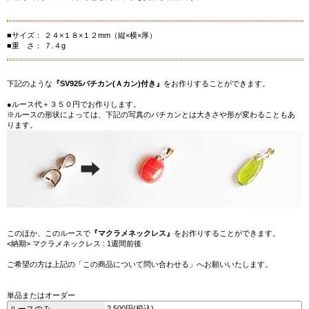
■サイズ： ２４×１８×１２mm（縦×横×厚）
■重 さ： ７.４g
下記のような
『SV925バチカン(Ａカン)付き』
をお作りすることができます。
●ルース代＋３５０円でお作りします。
※ルースの形状によっては、下記の写真のバチカンとは大きさや形が変わることもあ
ります。
このほか、このルースで
『マクラメネックレス』
をお作りすることができます。
<納期> マクラメネックレス : 1週間前後
ご希望の方は上記の「この商品について問い合わせる」へお願いいたします。
単品またはオーダー
ルースのみ
2,500円(税込)