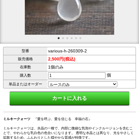
various-h-260309-2
型番
2,500円(税込)
販売価格
1個のみ
在庫数
個
購入数
単品またはオーダー
ミルキークォーツ
『愛を呼ぶ、愛を信じる 幸福の石』
ミルキークォーツは、水晶の一種で、内部に微細な気泡やインクルージョンを含むこ
とで、やわらかな乳白色の色合いになります。 透明な水晶とは異なり、光をやさしく
拡散するため、ふんわりとした穏やかな質感が特徴です。