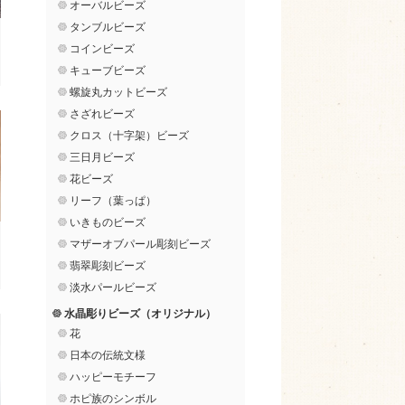
オーバルビーズ
タンブルビーズ
コインビーズ
キューブビーズ
螺旋丸カットビーズ
さざれビーズ
クロス（十字架）ビーズ
三日月ビーズ
花ビーズ
リーフ（葉っぱ）
いきものビーズ
マザーオブパール彫刻ビーズ
翡翠彫刻ビーズ
淡水パールビーズ
水晶彫りビーズ（オリジナル）
花
日本の伝統文様
ハッピーモチーフ
ホピ族のシンボル