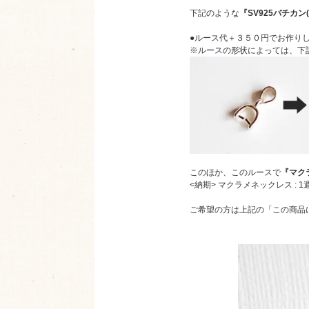
下記のような
『SV925バチカン
●ルース代＋３５０円でお作り
※ルースの形状によっては、下
このほか、このルースで
『マク
<納期> マクラメネックレス : 
ご希望の方は上記の「この商品