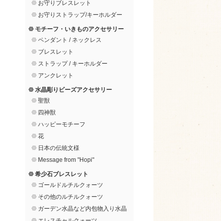
お守りブレスレット
お守りストラップ/キーホルダー
モチーフ・いきものアクセサリー
ペンダント / ネックレス
ブレスレット
ストラップ / キーホルダー
アンクレット
水晶彫りビーズアクセサリー
聖獣
四神獣
ハッピーモチーフ
花
日本の伝統文様
Message from "Hopi"
希少石ブレスレット
ゴールドルチルクォーツ
その他のルチルクォーツ
ガーデン水晶など内包物入り水晶
エレスチャルクォーツ