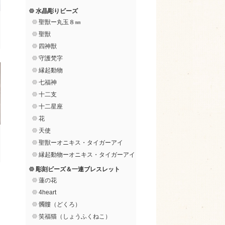
水晶彫りビーズ
聖獣ー丸玉８㎜
聖獣
四神獣
守護梵字
縁起動物
七福神
十二支
十二星座
花
天使
聖獣ーオニキス・タイガーアイ
縁起動物ーオニキス・タイガーアイ
彫刻ビーズ＆一連ブレスレット
蓮の花
4heart
髑髏（どくろ）
笑福猫（しょうふくねこ）