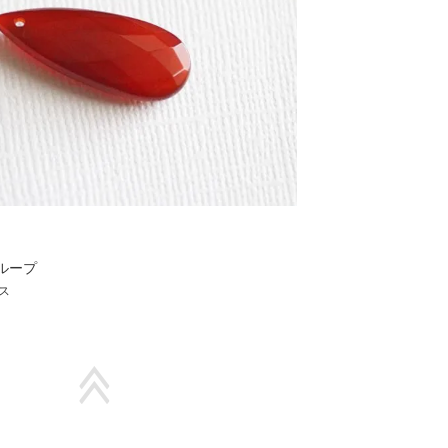
ループ
ス