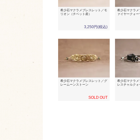
希少石マクラメブレスレット／モ
希少石マクラメ
リオン（チベット産）
ァイヤークォー
3,250円(税込)
希少石マクラメブレスレット／グ
希少石マクラメ
レームーンストーン
レスチャルクォ
SOLD OUT