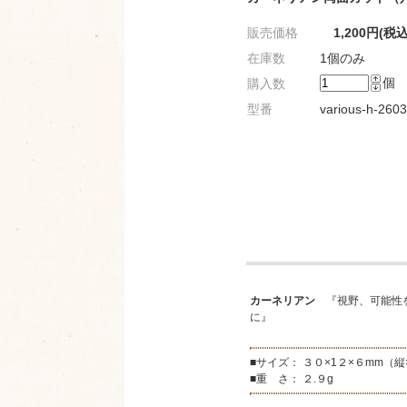
販売価格
1,200円(税込
在庫数
1個のみ
個
購入数
型番
various-h-260
カーネリアン
『視野、可能性を
に』
■サイズ： ３０×1２×６mm（縦
■重 さ： ２.９g