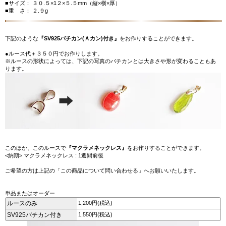
■サイズ： ３０.５×1２×５.５mm（縦×横×厚）
■重 さ： ２.９g
下記のような
『SV925バチカン(Ａカン)付き』
をお作りすることができます。
●ルース代＋３５０円でお作りします。
※ルースの形状によっては、下記の写真のバチカンとは大きさや形が変わることもあ
ります。
このほか、このルースで
『マクラメネックレス』
をお作りすることができます。
<納期> マクラメネックレス : 1週間前後
ご希望の方は上記の「この商品について問い合わせる」へお願いいたします。
単品またはオーダー
ルースのみ
1,200円(税込)
SV925バチカン付き
1,550円(税込)