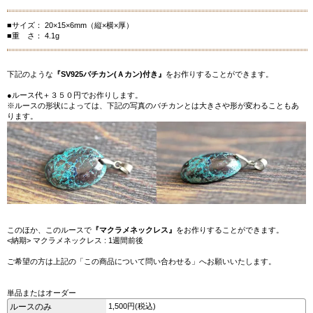
■サイズ： 20×15×6mm（縦×横×厚）
■重 さ： 4.1g
下記のような
『SV925バチカン(Ａカン)付き』
をお作りすることができます。
●ルース代＋３５０円でお作りします。
※ルースの形状によっては、下記の写真のバチカンとは大きさや形が変わることもあ
ります。
このほか、このルースで
『マクラメネックレス』
をお作りすることができます。
<納期> マクラメネックレス : 1週間前後
ご希望の方は上記の「この商品について問い合わせる」へお願いいたします。
単品またはオーダー
ルースのみ
1,500円(税込)