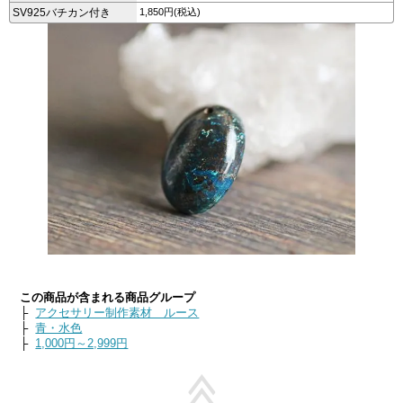
SV925バチカン付き
1,850円(税込)
この商品が含まれる商品グループ
├
アクセサリー制作素材 ルース
├
青・水色
├
1,000円～2,999円