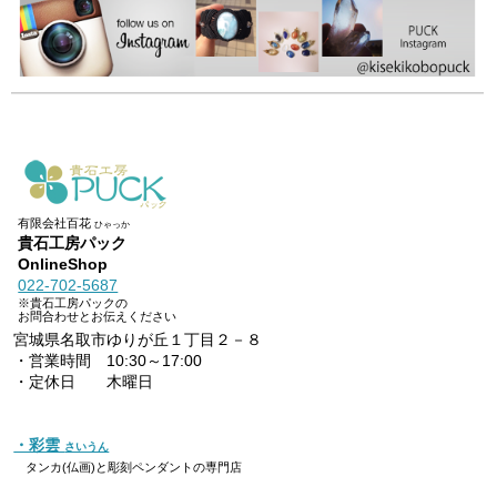
有限会社百花
ひゃっか
貴石工房パック
OnlineShop
022-702-5687
※貴石工房パックの
お問合わせとお伝えください
宮城県名取市ゆりが丘１丁目２－８
・営業時間 10:30～17:00
・定休日 木曜日
・彩雲
さいうん
タンカ(仏画)と彫刻ペンダントの専門店