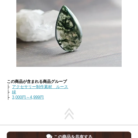
この商品が含まれる商品グループ
├
アクセサリー制作素材 ルース
├
緑
├
3,000円～4,999円
この商品を共有する