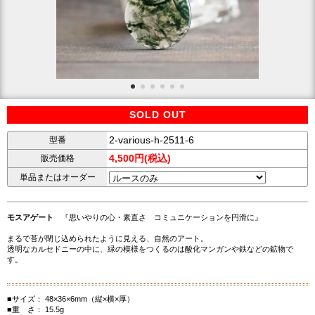
SOLD OUT
2-various-h-2511-6
型番
4,500円(税込)
販売価格
単品またはオーダー
モスアゲート
『思いやりの心・素直さ コミュニケーションを円滑に』
まるで苔が閉じ込められたように見える、自然のアート。
透明なカルセドニーの中に、緑の模様をつくるのは酸化マンガンや鉄などの鉱物で
す。
■サイズ： 48×36×6mm（縦×横×厚）
■重 さ： 15.5g