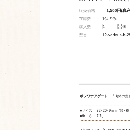
販売価格
1,500円(税込
在庫数
1個のみ
個
購入数
型番
12-various-h-
ボツワナアゲート
『肉体の癒し
■サイズ： 32×20×9mm（縦×
■重 さ： 7.7g