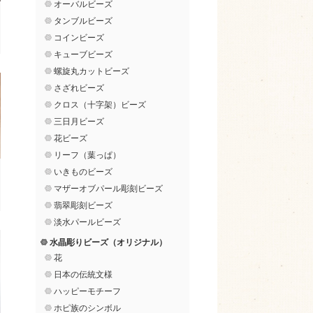
オーバルビーズ
タンブルビーズ
コインビーズ
キューブビーズ
螺旋丸カットビーズ
さざれビーズ
クロス（十字架）ビーズ
三日月ビーズ
花ビーズ
リーフ（葉っぱ）
いきものビーズ
マザーオブパール彫刻ビーズ
翡翠彫刻ビーズ
淡水パールビーズ
水晶彫りビーズ（オリジナル）
花
日本の伝統文様
ハッピーモチーフ
ホピ族のシンボル