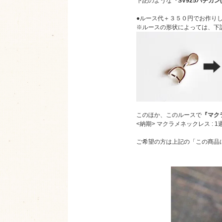
下記のような
『SV925バチカン
●ルース代＋３５０円でお作り
※ルースの形状によっては、下
このほか、このルースで
『マク
<納期> マクラメネックレス : 
ご希望の方は上記の「この商品