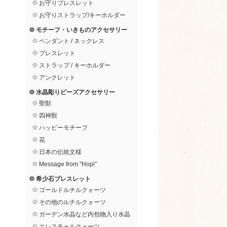
お守りブレスレット
お守りストラップ/キーホルダー
モチーフ・いきものアクセサリー
ペンダント / ネックレス
ブレスレット
ストラップ / キーホルダー
アンクレット
水晶彫りビーズアクセサリー
聖獣
四神獣
ハッピーモチーフ
花
日本の伝統文様
Message from "Hopi"
希少石ブレスレット
ゴールドルチルクォーツ
その他のルチルクォーツ
ガーデン水晶など内包物入り水晶
エレスチャルクォーツ