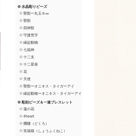
水晶彫りビーズ
聖獣ー丸玉８㎜
聖獣
四神獣
守護梵字
縁起動物
七福神
十二支
十二星座
花
天使
聖獣ーオニキス・タイガーアイ
縁起動物ーオニキス・タイガーアイ
彫刻ビーズ＆一連ブレスレット
蓮の花
4heart
髑髏（どくろ）
笑福猫（しょうふくねこ）