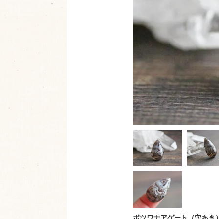
ボツワナアゲート（穴あき