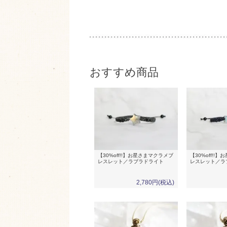
おすすめ商品
【30%off!!】お星さまマクラメブ
【30%off!!
レスレット／ラブラドライト
レスレット／ラ
2,780円(税込)