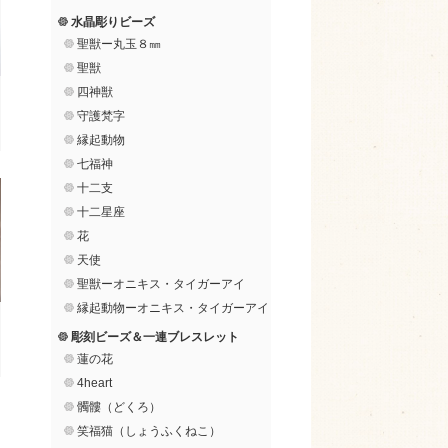
水晶彫りビーズ
聖獣ー丸玉８㎜
聖獣
四神獣
守護梵字
縁起動物
七福神
十二支
十二星座
花
天使
聖獣ーオニキス・タイガーアイ
縁起動物ーオニキス・タイガーアイ
彫刻ビーズ＆一連ブレスレット
蓮の花
4heart
髑髏（どくろ）
笑福猫（しょうふくねこ）