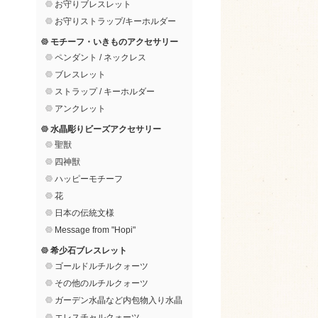
お守りブレスレット
お守りストラップ/キーホルダー
モチーフ・いきものアクセサリー
ペンダント / ネックレス
ブレスレット
ストラップ / キーホルダー
アンクレット
水晶彫りビーズアクセサリー
聖獣
四神獣
ハッピーモチーフ
花
日本の伝統文様
Message from "Hopi"
希少石ブレスレット
ゴールドルチルクォーツ
その他のルチルクォーツ
ガーデン水晶など内包物入り水晶
エレスチャルクォーツ