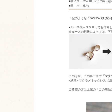
■サイズ： 25×18.5×11mm（
■重 さ： 6.4g
下記のような
『SV925バチカン
●ルース代＋３５０円でお作り
※ルースの形状によっては、下
このほか、このルースで
『マク
<納期> マクラメネックレス : 
ご希望の方は上記の「この商品