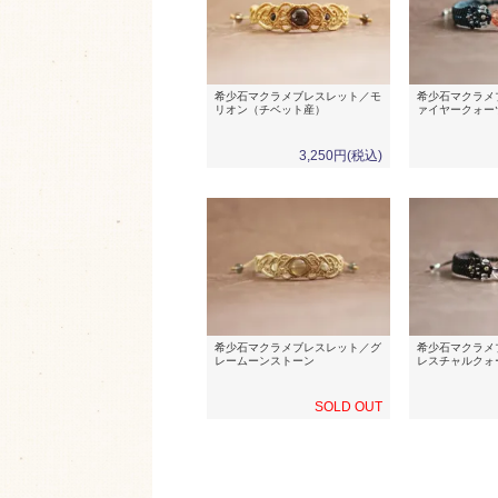
希少石マクラメブレスレット／モ
希少石マクラメ
リオン（チベット産）
ァイヤークォー
3,250円(税込)
希少石マクラメブレスレット／グ
希少石マクラメ
レームーンストーン
レスチャルクォ
SOLD OUT