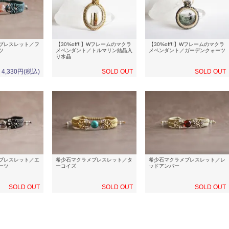
ブレスレット／フ
【30%off!!】Wフレームのマクラ
【30%off!!】Wフレームのマクラ
ツ
メペンダント／トルマリン結晶入
メペンダント／ガーデンクォーツ
り水晶
4,330円(税込)
SOLD OUT
SOLD OUT
ブレスレット／エ
希少石マクラメブレスレット／タ
希少石マクラメブレスレット／レ
ーツ
ーコイズ
ッドアンバー
SOLD OUT
SOLD OUT
SOLD OUT