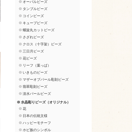
オーバルビーズ
タンブルビーズ
コインビーズ
キューブビーズ
螺旋丸カットビーズ
さざれビーズ
クロス（十字架）ビーズ
三日月ビーズ
花ビーズ
リーフ（葉っぱ）
いきものビーズ
マザーオブパール彫刻ビーズ
翡翠彫刻ビーズ
淡水パールビーズ
水晶彫りビーズ（オリジナル）
花
日本の伝統文様
ハッピーモチーフ
ホピ族のシンボル