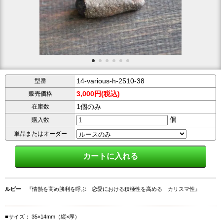
14-various-h-2510-38
型番
3,000円(税込)
販売価格
1個のみ
在庫数
個
購入数
単品またはオーダー
ルビー
『情熱を高め勝利を呼ぶ 恋愛における積極性を高める カリスマ性』
■サイズ： 35×14mm（縦×厚）