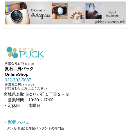
有限会社百花
ひゃっか
貴石工房パック
OnlineShop
022-702-5687
※貴石工房パックの
お問合わせとお伝えください
宮城県名取市ゆりが丘１丁目２－８
・営業時間 10:30～17:00
・定休日 木曜日
・彩雲
さいうん
タンカ(仏画)と彫刻ペンダントの専門店