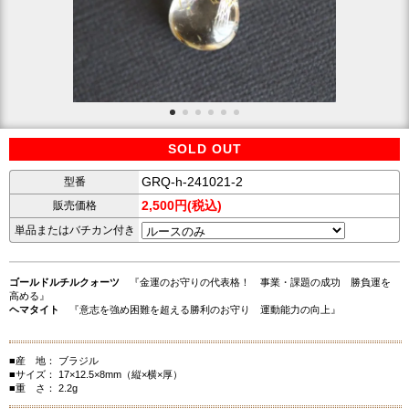
SOLD OUT
GRQ-h-241021-2
型番
2,500円(税込)
販売価格
単品またはバチカン付き
ゴールドルチルクォーツ
『金運のお守りの代表格！ 事業・課題の成功 勝負運を
高める』
ヘマタイト
『意志を強め困難を超える勝利のお守り 運動能力の向上』
■産 地： ブラジル
■サイズ： 17×12.5×8mm（縦×横×厚）
■重 さ： 2.2g