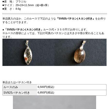
■産 地： ブラジル
■サイズ： 29×19×11.5mm（縦×横×厚）
■重 さ： 8.6g
単品購入のほか、このルースで下記のような
『SV925バチカン(Ａカン)付き』
をお作り
することができます。
●
「SV925バチカン(Ａカン)付き」
ルース代＋３５０円でお作りします。
※ルースの形状によっては、下記の写真のバチカンとは大きさや形が変わることもあ
ります。
単品またはバチカン付き
ルースのみ
6,500円(税込)
SV925バチカン付き
6,850円(税込)