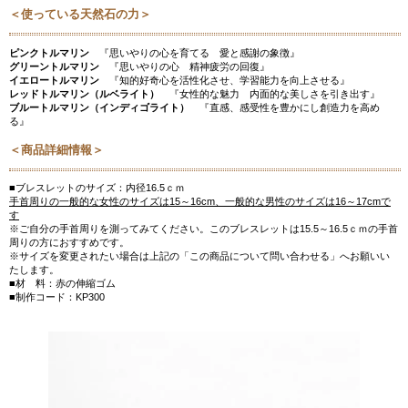
＜使っている天然石の力＞
ピンクトルマリン
『思いやりの心を育てる 愛と感謝の象徴』
グリーントルマリン
『思いやりの心 精神疲労の回復』
イエロートルマリン
『知的好奇心を活性化させ、学習能力を向上させる』
レッドトルマリン（ルベライト）
『女性的な魅力 内面的な美しさを引き出す』
ブルートルマリン（インディゴライト）
『直感、感受性を豊かにし創造力を高め
る』
＜商品詳細情報＞
■ブレスレットのサイズ：内径16.5ｃｍ
手首周りの一般的な女性のサイズは15～16cm、一般的な男性のサイズは16～17cmで
す
※ご自分の手首周りを測ってみてください。このブレスレットは15.5～16.5ｃｍの手首
周りの方におすすめです。
※サイズを変更されたい場合は上記の「この商品について問い合わせる」へお願いい
たします。
■材 料：赤の伸縮ゴム
■制作コード：KP300