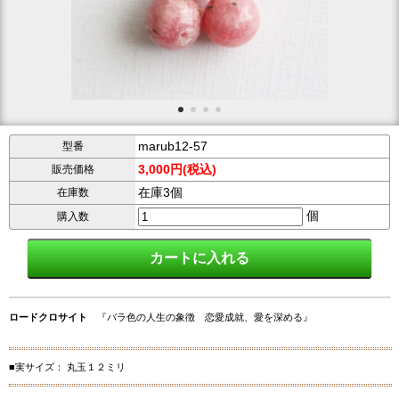
marub12-57
型番
3,000円(税込)
販売価格
在庫3個
在庫数
個
購入数
ロードクロサイト
『バラ色の人生の象徴 恋愛成就、愛を深める』
■実サイズ： 丸玉１２ミリ