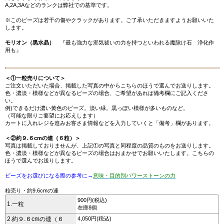
A,2A,3Aなどのランクは弊社での基準です。
※このビーズは若干の傷やクラックがあります。ご了承いただきますようお願いいた
します。
モリオン（黒水晶）
『最も強力な邪気祓いの力を持つといわれる魔除け石 浄化作
用も』
＜①一粒売りについて＞
ご注文いただいた場合、掲載した写真の中からこちらのほうで選んでお送りします。
色・濃淡・模様などが異なるビーズの場合、ご希望があれば備考欄にご記入くださ
い。
例)できるだけ濃い黄色のビーズ。淡い緑。黒っぽい模様が多いものなど。
（可能な限りご要望にお応えします）
カートに入れレジを進みお客さま情報などを入力していくと「備考」欄があります。
＜②約９.６cmの連（６粒）＞
写真は掲載しておりませんが、上記①の写真と同程度の品質のものをお送りします。
色・濃淡・模様などが異なるビーズの場合はおまかせでお願いいたします。こちらの
ほうで選んでお送りします。
ビーズをお選びになる際の参考に→
意味・目的別パワーストーンの力
粒売り・約9.6cmの連
900円(税込)
1.一粒
在庫8個
2.約９.６cmの連（６
4,050円(税込)