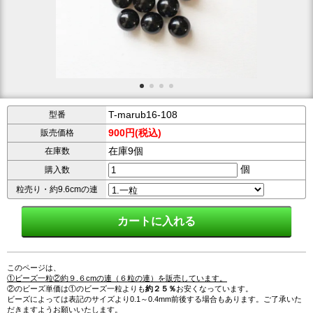
T-marub16-108
型番
900円(税込)
販売価格
在庫9個
在庫数
個
購入数
粒売り・約9.6cmの連
このページは、
①ビーズ一粒②約９.６cmの連（６粒の連）を販売しています。
②のビーズ単価は①のビーズ一粒よりも
約２５％
お安くなっています。
ビーズによっては表記のサイズより0.1～0.4mm前後する場合もあります。ご了承いた
だきますようお願いいたします。