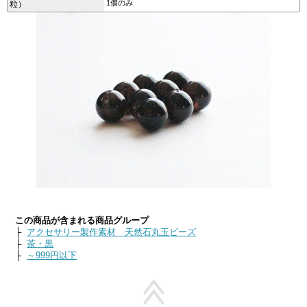
1個のみ
粒）
この商品が含まれる商品グループ
├
アクセサリー製作素材 天然石丸玉ビーズ
├
茶・黒
├
～999円以下