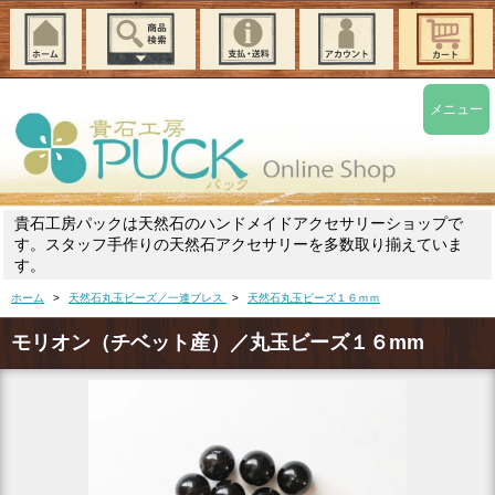
メニュー
貴石工房パックは天然石のハンドメイドアクセサリーショップで
す。スタッフ手作りの天然石アクセサリーを多数取り揃えていま
す。
ホーム
>
天然石丸玉ビーズ／一連ブレス
>
天然石丸玉ビーズ１６ｍｍ
モリオン（チベット産）／丸玉ビーズ１６mm