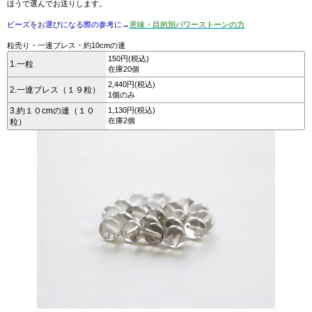
ほうで選んでお送りします。
ビーズをお選びになる際の参考に→
意味・目的別パワーストーンの力
粒売り・一連ブレス・約10cmの連
150円(税込)
1.一粒
在庫20個
2,440円(税込)
2.一連ブレス（１９粒）
1個のみ
3.約１０cmの連（１０
1,130円(税込)
在庫2個
粒）