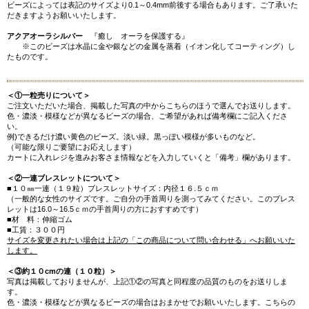
ビーズによっては表記のサイズより0.1～0.4mm前後する場合もあります。ご了承いた
だきますようお願いいたします。
アクアオーラシルバー
『癒し オーラを保護する』
※このビーズは水晶に金や銀などの金属を蒸着（イオン化してコーティング）し
たものです。
＜①一粒売りについて＞
ご注文いただいた場合、掲載した写真の中からこちらのほうで選んでお送りします。
色・濃淡・模様などが異なるビーズの場合、ご希望があれば備考欄にご記入くださ
い。
例)できるだけ濃い黄色のビーズ。淡い緑。黒っぽい模様が多いものなど。
（可能な限りご要望にお応えします）
カートに入れレジを進みお客さま情報などを入力していくと「備考」欄があります。
＜②一連ブレスレットについて＞
■１０㎜一連（１９粒）ブレスレットサイズ：内径１６.５ｃｍ
（一般的な女性のサイズです。ご自分の手首周りを測ってみてください。このブレス
レットは16.0～16.5ｃｍの手首周りの方におすすめです）
■材 料：伸縮ゴム
■工賃：３００円
サイズを変更されたい場合は上記の「この商品について問い合わせる」へお願いいた
します。
＜③約１０cmの連（１０粒）＞
写真は掲載しておりませんが、上記①②の写真と同程度の品質のものをお送りしま
す。
色・濃淡・模様などが異なるビーズの場合はおまかせでお願いいたします。こちらの