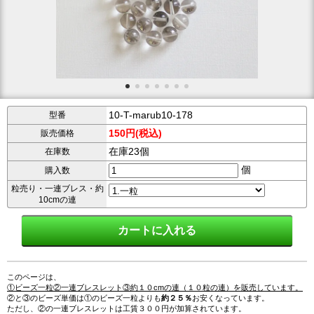
10-T-marub10-178
型番
150円(税込)
販売価格
在庫23個
在庫数
個
購入数
粒売り・一連ブレス・約
10cmの連
このページは、
①ビーズ一粒②一連ブレスレット③約１０cmの連（１０粒の連）を販売しています。
②と③のビーズ単価は①のビーズ一粒よりも
約２５％
お安くなっています。
ただし、②の一連ブレスレットは工賃３００円が加算されています。