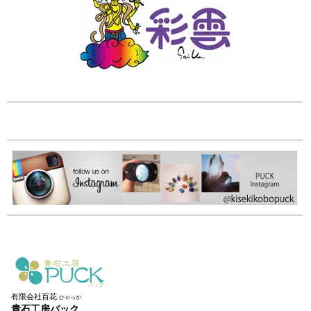
有限会社百花
ひゃっか
貴石工房パック