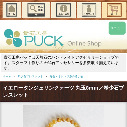
メニュー
貴石工房パックは天然石のハンドメイドアクセサリーショップで
す。スタッフ手作りの天然石アクセサリーを多数取り揃えていま
す。
ホーム
>
希少石ブレスレット
>
黄色・オレンジ系の希少石
イエロータンジェリンクォーツ 丸玉8mｍ／希少石ブ
レスレット