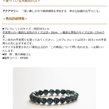
＜使っている天然石の力＞
アクアマリン
『深い癒しの力で精神感情を浄化する 幸せな結婚のお守りにも』
＜商品詳細情報＞
■ブレスレットのサイズ：内径16.5ｃｍ
手首周りの一般的な女性のサイズは15～16cm、一般的な男性のサイズは16～17cmで
す
※ご自分の手首周りを測ってみてください。このブレスレットは15.5～16.5ｃｍの手首
周りの方におすすめです。
※サイズを変更されたい場合は上記の「この商品について問い合わせる」へお願いい
たします。
■材 料：青の伸縮ゴム
■制作コード：KP300