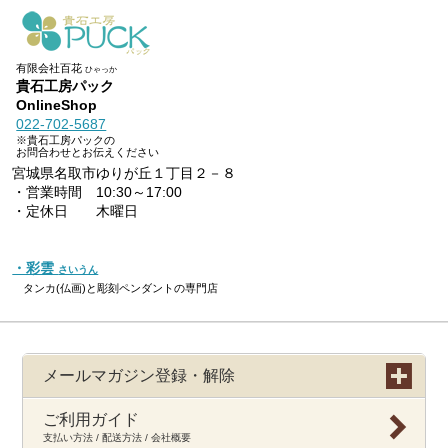
有限会社百花
ひゃっか
貴石工房パック
OnlineShop
022-702-5687
※貴石工房パックの
お問合わせとお伝えください
宮城県名取市ゆりが丘１丁目２－８
・営業時間 10:30～17:00
・定休日 木曜日
・彩雲
さいうん
タンカ(仏画)と彫刻ペンダントの専門店
メールマガジン登録・解除
ご利用ガイド
支払い方法 / 配送方法 / 会社概要