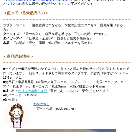
とつひとつの彫りに若干の違いがあります。ご了承ください）
＜使っている天然石の力＞
ラブラドライト
『潜在意識とつながる 前世の記憶にアクセス 困難を乗り切る
力』
ターコイズ
『旅のお守り 自己実現を助ける 正しい判断に近づける』
タイガーアイ
『仕事運・金運UP! 自信と行動力を高める』
水晶
『お清め・浄化・開運 他の石のエネルギーを高める』
＜商品詳細情報＞
■サイズ：一般的な男性のサイズです。ぎゅっと締めた時のサイズを内径１６.５ｃｍで
作っています。（紐をスライドさせて調節するタイプです。手首周り実寸が15.5ｃｍ～
17.5ｃｍ方に）
■使用石：水晶鳳凰彫り銀染め／丸玉12ｍｍ、ラブラドライト／丸玉8ｍｍ、タイガー
アイ／丸玉６ｍｍ、ターコイズ／丸玉3ｍｍ、水晶／螺旋カット６ｍｍ
■材 料：
オリジナル蝋引き紐
／藍色（あいいろ)1.2、栗色(くりいろ)1.2
■制作コード：K11P290
■制作者：
わかばやし
「宙へ」代表（puck partner）