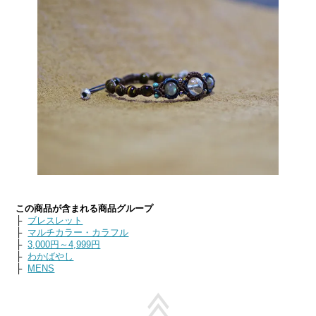
この商品が含まれる商品グループ
├
ブレスレット
├
マルチカラー・カラフル
├
3,000円～4,999円
├
わかばやし
├
MENS