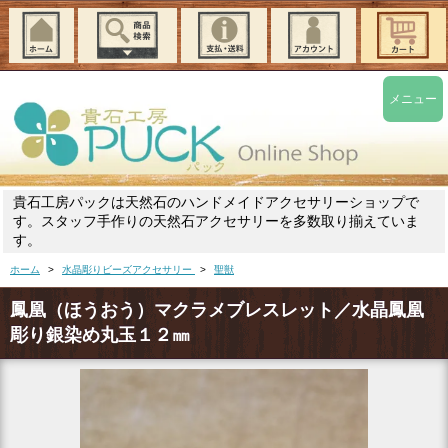
メニュー
貴石工房パックは天然石のハンドメイドアクセサリーショップで
す。スタッフ手作りの天然石アクセサリーを多数取り揃えていま
す。
ホーム
>
水晶彫りビーズアクセサリー
>
聖獣
鳳凰（ほうおう）マクラメブレスレット／水晶鳳凰
彫り銀染め丸玉１２㎜