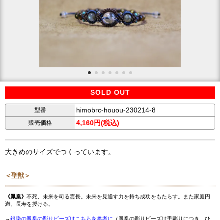
SOLD OUT
himobrc-houou-230214-8
型番
4,160円(税込)
販売価格
大きめのサイズでつくっています。
＜聖獣＞
《鳳凰》
不死、未来を司る霊長。未来を見通す力を持ち成功をもたらす。また家庭円
満、長寿を授ける。
→
銀染の鳳凰の彫りビーズはこちらを参考に
（鳳凰の彫りビーズは手彫りにつき、ひ