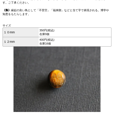
す。ご了承ください。
《梟》
縁起の良い鳥として「不苦労」「福来朗」などと当て字で表現される。博学や
知恵をもたらします。
サイズ
350円(税込)
１０mm
在庫9個
400円(税込)
１２mm
在庫16個