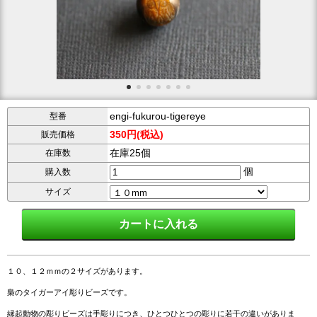
engi-fukurou-tigereye
型番
350円(税込)
販売価格
在庫25個
在庫数
個
購入数
サイズ
１０、１２ｍｍの２サイズがあります。
梟のタイガーアイ彫りビーズです。
縁起動物の彫りビーズは手彫りにつき、ひとつひとつの彫りに若干の違いがありま