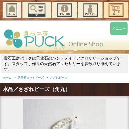
メニュー
貴石工房パックは天然石のハンドメイドアクセサリーショップで
す。スタッフ手作りの天然石アクセサリーを多数取り揃えていま
す。
ホーム
>
天然石カットビーズ
>
さざれビーズ
水晶／さざれビーズ（角丸）