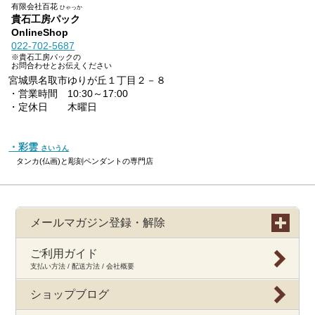
有限会社百花
ひゃっか
貴石工房パック
OnlineShop
022-702-5687
※貴石工房パックの
お問合わせとお伝えください
宮城県名取市ゆりが丘１丁目２－８
・営業時間 10:30～17:00
・定休日 木曜日
・彩雲
さいうん
タンカ(仏画)と彫刻ペンダントの専門店
メールマガジン登録・解除
ご利用ガイド
支払い方法 / 配送方法 / 会社概要
ショップブログ