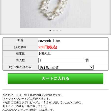
sazareb-1-km
型番
250円(税込)
販売価格
1個のみ
在庫数
個
購入数
約10cmの連のみ
さざれビーズは、約１０cmの連のみの販売です。
ひとつひとつのサイズに差があります。
４枚目の画像はさざれビーズと大きさを比較していただくために、
丸玉６ミリの連も一緒に載せました。
A,2A,3Aなどのランクは弊社での基準です。