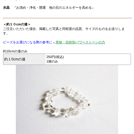
水晶
『お清め・浄化・開運 他の石のエネルギーを高める』
＜約１０cmの連＞
ご注文いただいた場合、掲載した写真と同程度の品質、サイズのものをお送りしま
す。
ビーズをお選びになる際の参考に→
意味・目的別パワーストーンの力
約10cmの連のみ
250円(税込)
約１0cmの連
1個のみ