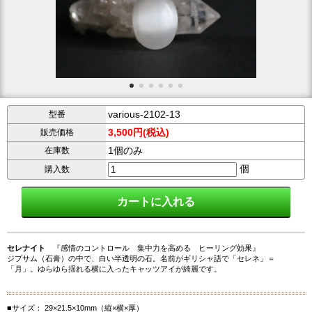
various-2102-13
型番
3,500円(税込)
販売価格
1個のみ
在庫数
個
購入数
セレナイト
『感情のコントロール 集中力を高める ヒーリング効果』
ジプサム（石膏）の中で、白い半透明の石。名前がギリシャ語で「セレネ」＝
「月」。ゆらゆら揺れる横に入ったキャッツアイが綺麗です。
■サイズ： 29×21.5×10mm（縦×横×厚）