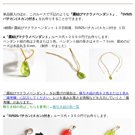
単品購入のほか、このルースで下記のような
『露結びマクラメペンダント』、『SV925
バチカン(Ａカン)付き』
をお作りすることができます。
<納期> 露結びマクラメペンダント:１０日前後、SV925バチカン(Ａカン)付き: １日
●
「露結びマクラメペンダント」
ルース代＋２０６０円でお作りします。
ペンダント紐の色は２色または１色。ペンダント紐の長さは４０～７０cm、留めのビ
ーズは水晶丸玉６mm。（制作：やました）
「露結びマクラメペンダント」をお選びの場合は、
蝋引き紐の色を２色または１色を
「備考欄」に記入してください。
レジを進みお客さま情報などを入力していくと「備
考欄」があります。
蝋引き紐の色はこちらを参考に→
蝋引き紐の色一覧
●
「SV925バチカン(Ａカン)付き」
ルース代＋３５０円でお作りします。