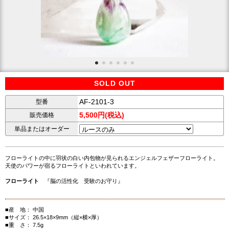
SOLD OUT
AF-2101-3
型番
5,500円(税込)
販売価格
単品またはオーダー
フローライトの中に羽状の白い内包物が見られるエンジェルフェザーフローライト。
天使のパワーが宿るフローライトといわれています。
フローライト
『脳の活性化 受験のお守り』
■産 地： 中国
■サイズ： 26.5×18×9mm（縦×横×厚）
■重 さ： 7.5g