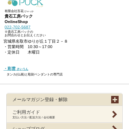
有限会社百花
ひゃっか
貴石工房パック
OnlineShop
022-702-5687
※貴石工房パックの
お問合わせとお伝えください
宮城県名取市ゆりが丘１丁目２－８
・営業時間 10:30～17:00
・定休日 木曜日
・彩雲
さいうん
タンカ(仏画)と彫刻ペンダントの専門店
メールマガジン登録・解除
ご利用ガイド
支払い方法 / 配送方法 / 会社概要
ショップブログ