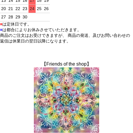
13
14
15
16
17
18
19
20
21
22
23
24
25
26
27
28
29
30
■
は定休日です。
■
は都合によりお休みさせていただきます。
商品のご注文はお受けできますが、 商品の発送、及びお問い合わせの
返信は休業日の翌日以降になります。
【Friends of the shop】