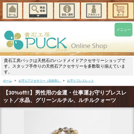
メニュー
貴石工房パックは天然石のハンドメイドアクセサリーショップで
す。スタッフ手作りの天然石アクセサリーを多数取り揃えていま
す。
ホーム
>
お守りアクセサリー（目的別）
>
お守りブレスレット
【30%off!!】男性用の金運・仕事運お守りブレスレ
ット／水晶、グリーンルチル、ルチルクォーツ