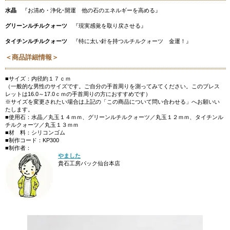
水晶
『お清め・浄化･開運 他の石のエネルギーを高める』
グリーンルチルクォーツ
『現実感覚を取り戻させる』
タイチンルチルクォーツ
『特に太い針を持つルチルクォーツ 金運！』
＜商品詳細情報＞
■サイズ：内径約１７ｃｍ
（一般的な男性のサイズです。ご自分の手首周りを測ってみてください。このブレス
レットは16.0～17.0ｃｍの手首周りの方におすすめです）
※サイズを変更されたい場合は上記の「この商品について問い合わせる」へお願いい
たします。
■使用石：水晶／丸玉１４ｍｍ、グリーンルチルクォーツ／丸玉１２ｍｍ、タイチンル
チルクォーツ／丸玉１３ｍｍ
■材 料：シリコンゴム
■制作コード：KP300
■制作者：
やました
貴石工房パック仙台本店