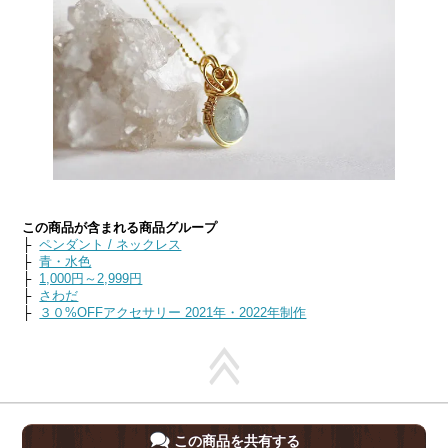
この商品が含まれる商品グループ
├
ペンダント / ネックレス
├
青・水色
├
1,000円～2,999円
├
さわだ
├
３０%OFFアクセサリー 2021年・2022年制作
この商品を共有する