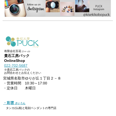
有限会社百花
ひゃっか
貴石工房パック
OnlineShop
022-702-5687
※貴石工房パックの
お問合わせとお伝えください
宮城県名取市ゆりが丘１丁目２－８
・営業時間 10:30～17:00
・定休日 木曜日
・彩雲
さいうん
タンカ(仏画)と彫刻ペンダントの専門店