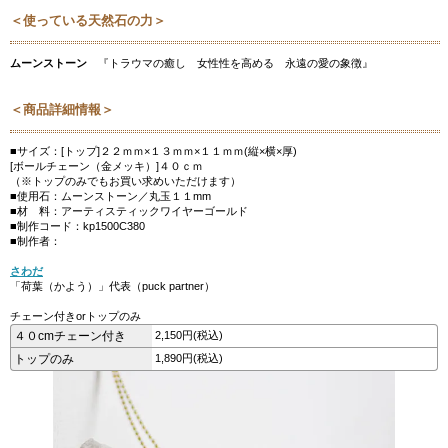
＜使っている天然石の力＞
ムーンストーン
『トラウマの癒し 女性性を高める 永遠の愛の象徴』
＜商品詳細情報＞
■サイズ：[トップ]２２ｍｍ×１３ｍｍ×１１ｍｍ(縦×横×厚)
[ボールチェーン（金メッキ）]４０ｃｍ
（※トップのみでもお買い求めいただけます）
■使用石：ムーンストーン／丸玉１１mm
■材 料：アーティスティックワイヤーゴールド
■制作コード：kp1500C380
■制作者：
さわだ
「荷葉（かよう）」代表（puck partner）
チェーン付きorトップのみ
４０cmチェーン付き
2,150円(税込)
トップのみ
1,890円(税込)