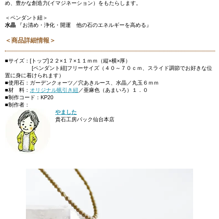
め、豊かな創造力(イマジネーション）をもたらします。
＜ペンダント紐＞
水晶
『お清め・浄化・開運 他の石のエネルギーを高める』
＜商品詳細情報＞
■サイズ：[トップ]２２×１７×１１ｍｍ（縦×横×厚）
[ペンダント紐]フリーサイズ（４０～７０ｃｍ、スライド調節でお好きな位
置に身に着けられます）
■使用石：ガーデンクォーツ／穴あきルース、水晶／丸玉６ｍｍ
■材 料：
オリジナル蝋引き紐
／亜麻色（あまいろ）１．０
■制作コード：KP20
■制作者：
やました
貴石工房パック仙台本店