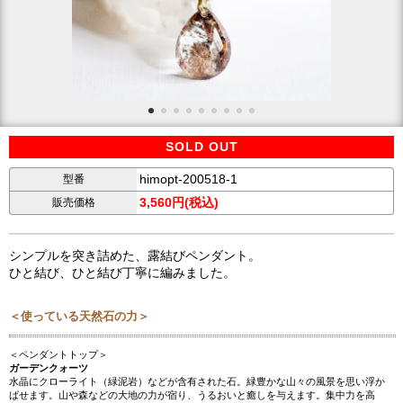
SOLD OUT
himopt-200518-1
型番
3,560円(税込)
販売価格
シンプルを突き詰めた、露結びペンダント。
ひと結び、ひと結び丁寧に編みました。
＜使っている天然石の力＞
＜ペンダントトップ＞
ガーデンクォーツ
水晶にクローライト（緑泥岩）などが含有された石。緑豊かな山々の風景を思い浮か
ばせます。山や森などの大地の力が宿り、うるおいと癒しを与えます。集中力を高