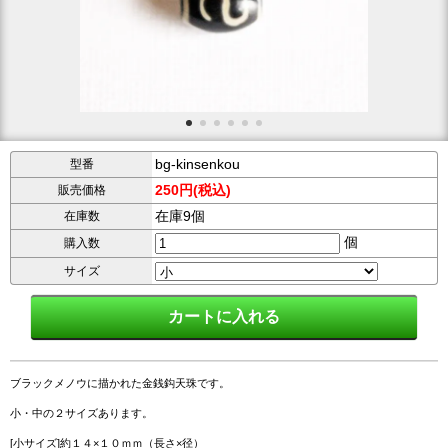
bg-kinsenkou
型番
250円(税込)
販売価格
在庫9個
在庫数
個
購入数
サイズ
ブラックメノウに描かれた金銭鈎天珠です。
小・中の２サイズあります。
[小サイズ]約１４×１０ｍｍ（長さ×径）