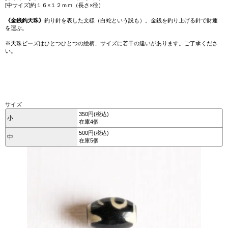
[中サイズ]約１６×１２ｍｍ（長さ×径）
《金銭鈎天珠》
釣り針を表した文様（白蛇という説も）。金銭を釣り上げる針で財運
を運ぶ。
※天珠ビーズはひとつひとつの絵柄、サイズに若干の違いがあります。ご了承くださ
い。
サイズ
350円(税込)
小
在庫4個
500円(税込)
中
在庫5個