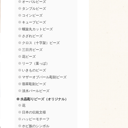
オーバルビーズ
タンブルビーズ
コインビーズ
キューブビーズ
螺旋丸カットビーズ
さざれビーズ
クロス（十字架）ビーズ
三日月ビーズ
花ビーズ
リーフ（葉っぱ）
いきものビーズ
マザーオブパール彫刻ビーズ
翡翠彫刻ビーズ
淡水パールビーズ
水晶彫りビーズ（オリジナル）
花
日本の伝統文様
ハッピーモチーフ
ホピ族のシンボル