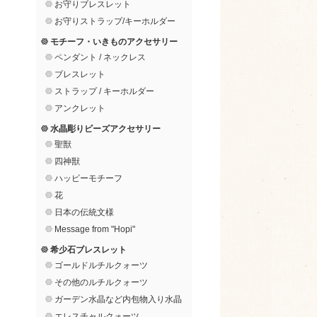
お守りブレスレット
お守りストラップ/キーホルダー
モチーフ・いきものアクセサリー
ペンダント / ネックレス
ブレスレット
ストラップ / キーホルダー
アンクレット
水晶彫りビーズアクセサリー
聖獣
四神獣
ハッピーモチーフ
花
日本の伝統文様
Message from "Hopi"
希少石ブレスレット
ゴールドルチルクォーツ
その他のルチルクォーツ
ガーデン水晶など内包物入り水晶
エレスチャルクォーツ