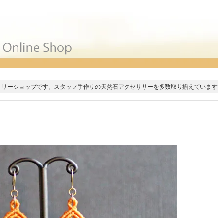
サリーショップです。スタッフ手作りの天然石アクセサリーを多数取り揃えています