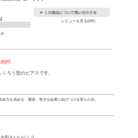
)
レビューを見る(0件)
-4
150円
ふくろう型のピアスです。
命力を高める 愛情 努力を結果に結びつける実りの石』
プ
金茶(きんちゃ) １.０