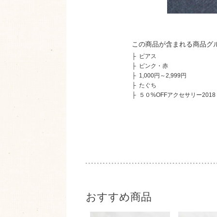
この商品が含まれる商品グ
├
ピアス
├
ピンク・赤
├
1,000円～2,999円
├
たぐち
├
５０%OFFアクセサリー2018・
おすすめ商品