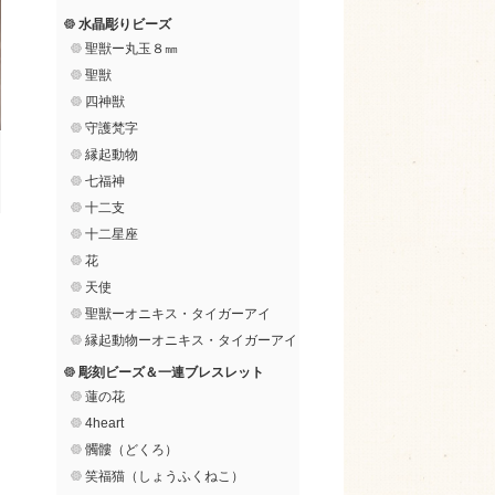
水晶彫りビーズ
聖獣ー丸玉８㎜
聖獣
四神獣
守護梵字
縁起動物
七福神
十二支
十二星座
花
天使
聖獣ーオニキス・タイガーアイ
縁起動物ーオニキス・タイガーアイ
彫刻ビーズ＆一連ブレスレット
蓮の花
4heart
髑髏（どくろ）
笑福猫（しょうふくねこ）