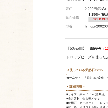
定価
2,290円(税込)
1,150円(税込
販売価格
SOLD OUT
型番
himopi-200203
【50%off!!】
2290円
→
1
ドロップビーズを使った
＜使っている天然石の力＞
ガーネット
『前向きな変化 生
＜詳細情報＞
■サイズ：約４.５ｃｍ(金具込)
■金具素材：金古美メッキ
■使用石：ガーネット／ドロッ
■材 料：
オリジナル蝋引き紐
／