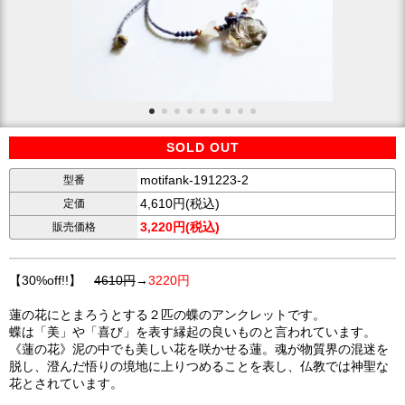
SOLD OUT
motifank-191223-2
型番
4,610円(税込)
定価
3,220円(税込)
販売価格
【30%off!!】
4610円
→
3220円
蓮の花にとまろうとする２匹の蝶のアンクレットです。
蝶は「美」や「喜び」を表す縁起の良いものと言われています。
《蓮の花》泥の中でも美しい花を咲かせる蓮。魂が物質界の混迷を
脱し、澄んだ悟りの境地に上りつめることを表し、仏教では神聖な
花とされています。