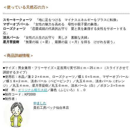
＜使っている天然石の力＞
スモーキークォーツ
『地に足をつける マイナスエネルギーをプラスに転換』
マザーオブパール
『女性の魅力を高める 母性や親子愛の象徴』
ローズクォーツ
『恋愛成就の代表的お守り 愛と美を象徴する女性をサポートする
石』
淡水パール
『女性の人生のお守り 美しさ 素敵な夫婦』
星月菩提樹
『無量の福（＝星）、最勝の益（＝月）を得る けがれを祓う』
＜商品詳細情報＞
■サイズ：男女兼用・フリーサイズ＜足首周り実寸20ｃｍ～25ｃｍ＞（スライドさせて
調節するタイプ）
■使用石：水晶／蓮２２×４ｍｍ、ローズクォーツ／蝶１０×５ｍｍ、マザーオブパール
／蝶１８×２ｍｍ、淡水パール（ベビーピンク）／丸玉６ｍｍ、淡水パール（オレン
ジ）／丸玉４ｍｍ、星月菩提樹／丸玉６ｍｍ、淡水パール（白）／ボタン３×５ｍｍ
■材 料：
オリジナル蝋引き紐
／藤色（ふじいろ）１．０
■制作コード：KP2000
■制作者：
やました
貴石工房パック仙台本店