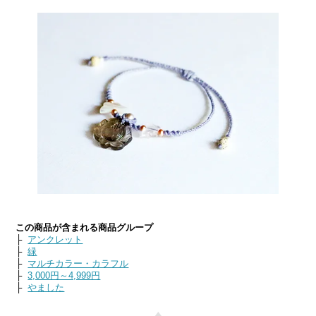
この商品が含まれる商品グループ
├
アンクレット
├
緑
├
マルチカラー・カラフル
├
3,000円～4,999円
├
やました