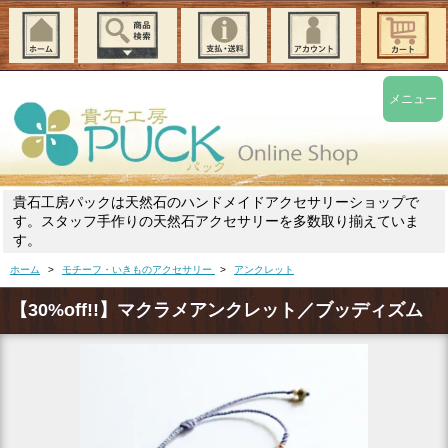
メニュー
貴石工房パックは天然石のハンドメイドアクセサリーショップで
す。スタッフ手作りの天然石アクセサリーを多数取り揃えていま
す。
ホーム
>
モチーフ・いきものアクセサリー
>
アンクレット
【30%off!!】マクラメアンクレット／ブッディズム